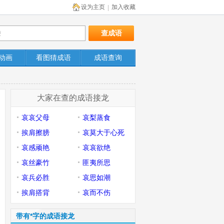
设为主页
加入收藏
|
动画
看图猜成语
成语查询
大家在查的成语接龙
哀哀父母
哀梨蒸食
挨肩擦膀
哀莫大于心死
哀感顽艳
哀哀欲绝
哀丝豪竹
匪夷所思
哀兵必胜
哀思如潮
挨肩搭背
哀而不伤
带有*字的成语接龙