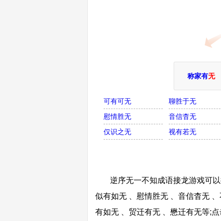
称家有
无
可有可无
聊胜于无
慰情胜无
音信杳无
仅识之无
视有若无
逆序无一不知成语接龙游戏可以接
似有如无 、慰情胜无 、音信杳无 、
有如无 、贸迁有无 、懋迁有无等