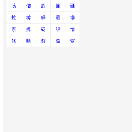
膀
佶
尉
旄
砸
虻
罅
睬
最
悱
趼
捭
砭
绨
惰
脩
哂
葑
脔
窒