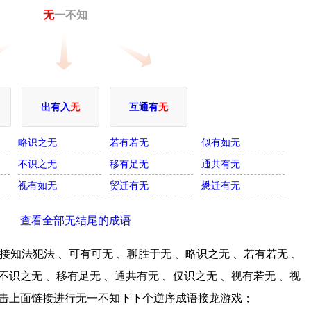
无
一不知
出有入
无
互通有
无
略识之无
若有若无
似有如无
不识之无
移有足无
通共有无
视有如无
贸迁有无
懋迁有无
查看全部无结尾的成语
知法犯法 、可有可无 、聊胜于无 、略识之无 、若有若无 、
不识之无 、移有足无 、通共有无 、仅识之无 、视有若无 、视
;点击上面链接进行无一不知下下个逆序成语接龙游戏；