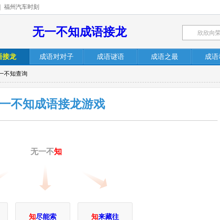
|
福州汽车时刻
无一不知成语接龙
语接龙
成语对对子
成语谜语
成语之最
成语
无一不知查询
一不知成语接龙游戏
无一不
知
知
尽能索
知
来藏往