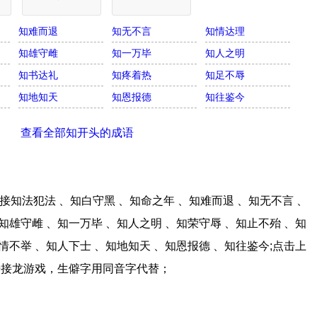
知难而退
知无不言
知情达理
知雄守雌
知一万毕
知人之明
知书达礼
知疼着热
知足不辱
知地知天
知恩报德
知往鉴今
查看全部知开头的成语
知法犯法 、知白守黑 、知命之年 、知难而退 、知无不言 、
知雄守雌 、知一万毕 、知人之明 、知荣守辱 、知止不殆 、知
情不举 、知人下士 、知地知天 、知恩报德 、知往鉴今;点击上
语接龙游戏，生僻字用同音字代替；