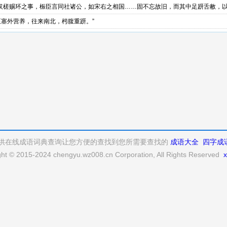
至汉槎赐环之事，桭臣言同社诸公，如宋右之相国……固不忘故旧，而其中足趼舌敝，
至塞外营养，往来南北，枵腹重趼。”
供在线成语词典查询让您方便的查找到您所需要查找的
成语大全
四字成
ght © 2015-2024 chengyu.wz008.cn Corporation, All Rights Reserved