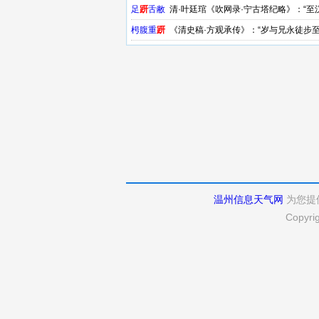
亡于己身……百舍重趼，不敢休息，南见老聃。”
足
趼
舌敝
清·叶廷琯《吹网录·宁古塔纪略》：“
成兹举者，则大冯三兄之力居多。”
枵腹重
趼
《清史稿·方观承传》：“岁与兄永徒步
温州信息天气网
为您提
Copyri