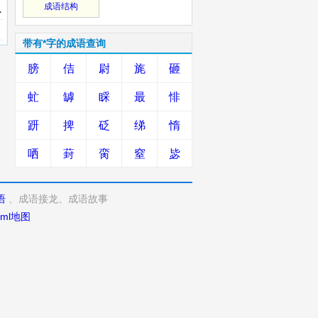
成语结构
以
带有*字的成语查询
膀
佶
尉
旄
砸
虻
罅
睬
最
悱
趼
捭
砭
绨
惰
哂
葑
脔
窒
毖
语
、成语接龙、成语故事
xml地图