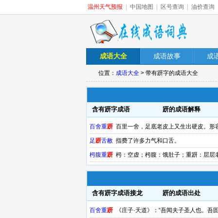
温州天气预报
|
中国地图
|
区号查询
|
油价查询
成语大全
成语故事
成
位置：
成语大全
> 带有趼字的成语大全
含有趼字成语
趼的成语解释
百舍重
趼
百里一舍，足底老皮上又生出硬皮。形容
足
趼
舌敝
指费了许多力气和口舌。
枵腹重
趼
枵：空虚；枵腹：饿肚子；重趼：层层
含有趼字成语接龙
趼的成语出处
百舍重
趼
《庄子·天道》：“吾闻夫子圣人也。吾