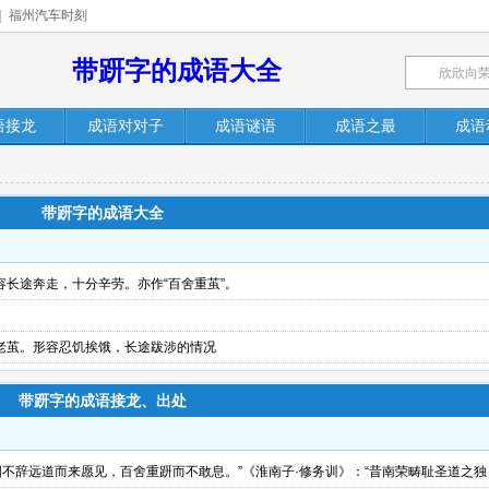
|
福州汽车时刻
带趼字的成语大全
语接龙
成语对对子
成语谜语
成语之最
成语
带趼字的成语大全
长途奔走，十分辛劳。亦作“百舍重茧”。
老茧。形容忍饥挨饿，长途跋涉的情况
带趼字的成语接龙、出处
固不辞远道而来愿见，百舍重趼而不敢息。”《淮南子·修务训》：“昔南荣畴耻圣道之独