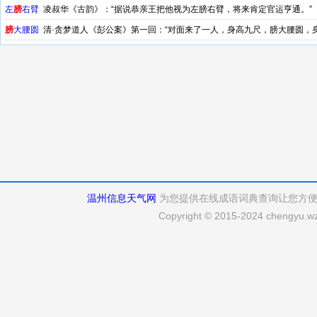
左
膀
右臂
凌叔华《古韵》：“据说恭亲王把他视为左膀右臂，将来肯定官运亨通。”
膀
大腰圆
清·贪梦道人《彭公案》第一回：“对面来了一人，身高九尺，膀大腰圆，
温州信息天气网
为您提供在线成语词典查询让您方
Copyright © 2015-2024 chengyu.wz