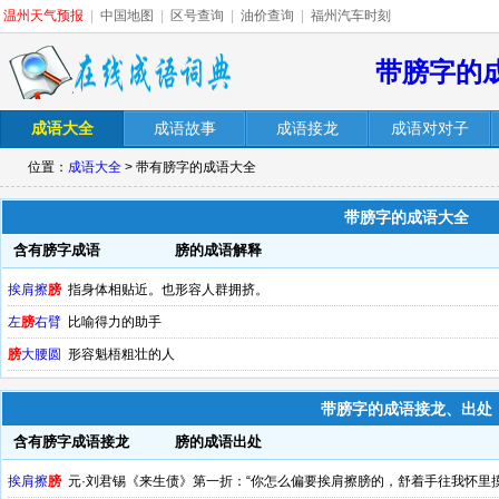
温州天气预报
|
中国地图
|
区号查询
|
油价查询
|
福州汽车时刻
带膀字的
成语大全
成语故事
成语接龙
成语对对子
位置：
成语大全
> 带有膀字的成语大全
带膀字的成语大全
含有膀字成语
膀的成语解释
挨肩擦
膀
指身体相贴近。也形容人群拥挤。
左
膀
右臂
比喻得力的助手
膀
大腰圆
形容魁梧粗壮的人
带膀字的成语接龙、出处
含有膀字成语接龙
膀的成语出处
挨肩擦
膀
元·刘君锡《来生债》第一折：“你怎么偏要挨肩擦膀的，舒着手往我怀里摸