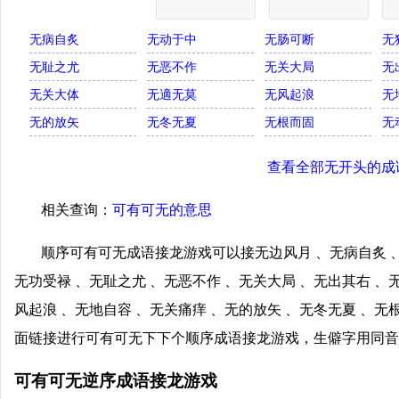
无病自炙
无动于中
无肠可断
无
无耻之尤
无恶不作
无关大局
无
无关大体
无適无莫
无风起浪
无
无的放矢
无冬无夏
无根而固
无
查看全部无开头的成
相关查询：
可有可无的意思
顺序可有可无成语接龙游戏可以接无边风月 、无病自炙 、
无功受禄 、无耻之尤 、无恶不作 、无关大局 、无出其右 、
风起浪 、无地自容 、无关痛痒 、无的放矢 、无冬无夏 、无
面链接进行可有可无下下个顺序成语接龙游戏，生僻字用同音
可有可无逆序成语接龙游戏