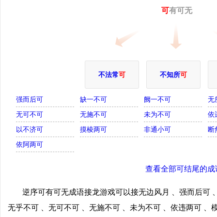
可
有可无
不法常
可
不知所
可
强而后可
缺一不可
阙一不可
无
无可不可
无施不可
未为不可
依
以不济可
摸棱两可
非通小可
断
依阿两可
查看全部可结尾的成
逆序可有可无成语接龙游戏可以接无边风月 、强而后可 、
无乎不可 、无可不可 、无施不可 、未为不可 、依违两可 、