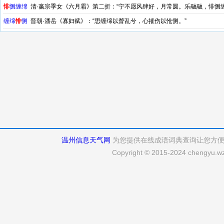
悱
恻缠绵
清·嬴宗季女《六月霜》第二折：“宁不愿风肆好，月常圆。乐融融，悱恻
缠绵
悱
恻
晋朝·潘岳《寡妇赋》：“思缠绵以瞀乱兮，心摧伤以怆恻。”
温州信息天气网
为您提供在线成语词典查询让您方
Copyright © 2015-2024 chengyu.wz