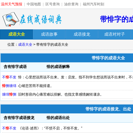
温州天气预报
|
中国地图
|
区号查询
|
油价查询
|
福州汽车时刻
带悱字的
成语大全
成语故事
成语接龙
成语对对子
位置：
成语大全
> 带有悱字的成语大全
带悱字的成语大全
含有悱字成语
悱的成语解释
不
悱
不发
悱：心里想说而说不出来。发：启发。指不到学生想说而说不出来时，不
悱
恻缠绵
心绪悲苦而不能排遣。
缠绵
悱
恻
旧时形容内心痛苦难以排解。也指文章感情婉转凄凉。
带悱字的成语接龙、出处
含有悱字成语接龙
悱的成语出处
不
悱
不发
《论语·述而》：“不愤不启，不悱不发。”