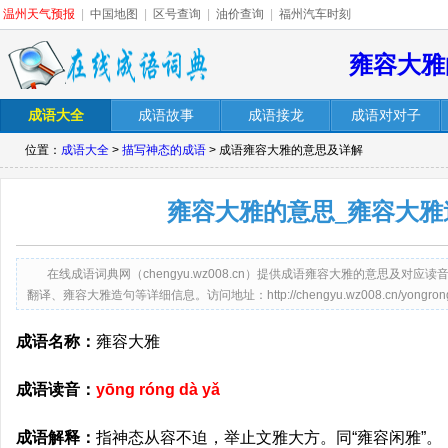
温州天气预报
|
中国地图
|
区号查询
|
油价查询
|
福州汽车时刻
雍容大雅
成语大全
成语故事
成语接龙
成语对对子
位置：
成语大全
>
描写神态的成语
> 成语雍容大雅的意思及详解
雍容大雅的意思_雍容大雅
在线成语词典网（chengyu.wz008.cn）提供成语雍容大雅的意思及对
翻译、雍容大雅造句等详细信息。访问地址：http://chengyu.wz008.cn/yongrongd
成语名称：
雍容大雅
成语读音：
yōng róng dà yǎ
成语解释：
指神态从容不迫，举止文雅大方。同“雍容闲雅”。