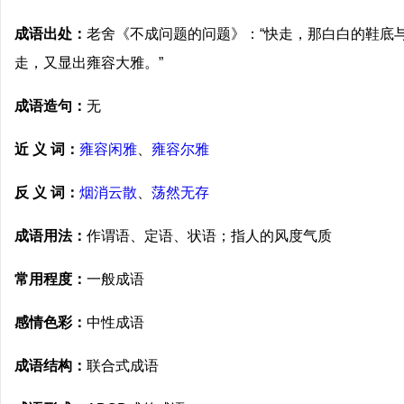
成语出处：
老舍《不成问题的问题》：“快走，那白白的鞋底
走，又显出雍容大雅。”
成语造句：
无
近 义 词：
雍容闲雅
、
雍容尔雅
反 义 词：
烟消云散
、
荡然无存
成语用法：
作谓语、定语、状语；指人的风度气质
常用程度：
一般成语
感情色彩：
中性成语
成语结构：
联合式成语