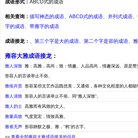
成语形式：
ABCD式的成语
相关查询：
描写神态的成语
、
ABCD式的成语
、
并列式成语
、
字的成语
、
带雍字的成语
成语接龙：
、
第三个字是大的成语
、
第二个字是容的成语
、
雅
雍容大雅成语接龙
：
雅人深致
雅：高雅，高尚；致：情趣。人品高尚，情趣深远。原是赞
形容人的言谈举止不俗。
雅俗共赏
形容某些文艺作品既优美，又通俗，各种文化程度的人都能
雅人清致
形容人的言谈举止不俗。同“雅人深致”。
雅人韵士
高雅而有风致的文人。
雅量高致
气度宽宏，情致高雅。
雅雀无声
形容静默之极。雅，“鸦”的古字。
>>
查看全部雍容大雅成语接龙的信息