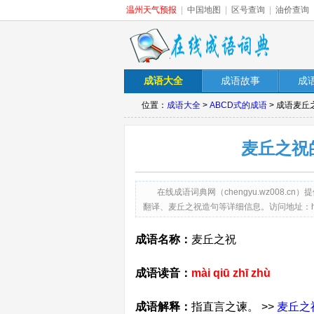
温州天气预报
|
中国地图
|
区号查询
|
油价查询
成语大全
成语故事
成
位置：
成语大全
>
ABCD式的成语
> 成语麦
麦丘之祝
在线成语词典网（chengyu.wz008
翻译、麦丘之祝造句等详细信息。访问地址：http://chen
成语名称：
麦丘之祝
成语读音：
mài qiū zhī zhù
成语解释：
指直言之谏。 >>
麦丘之