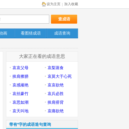
设为主页
加入收藏
|
动画
看图猜成语
成语查询
大家正在看的成语意思
哀哀父母
哀梨蒸食
挨肩擦膀
哀莫大于心死
哀感顽艳
哀哀欲绝
哀丝豪竹
哀兵必胜
哀思如潮
挨肩搭背
哀天叫地
哀痛欲绝
带有*字的成语造句查询