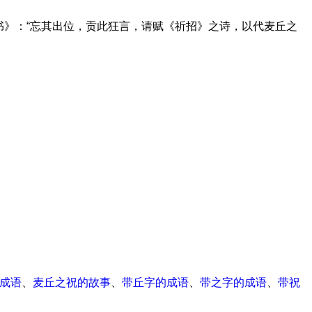
书》：“忘其出位，贡此狂言，请赋《祈招》之诗，以代麦丘之
成语
、
麦丘之祝的故事
、
带丘字的成语
、
带之字的成语
、
带祝