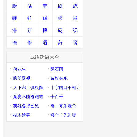
膀
佶
莹
尉
旄
砸
虻
罅
睬
最
悱
趼
捭
砭
绨
惰
脩
哂
葑
脔
成语谜语大全
落花生
陨石雨
腹部透视
匈奴来犯
天下寒士俱欢颜
十字路口不相让
竞赛不能抢跑道
十百千
英雄各抒己见
夸一夸朱老总
枯木逢春
矮个子先进场