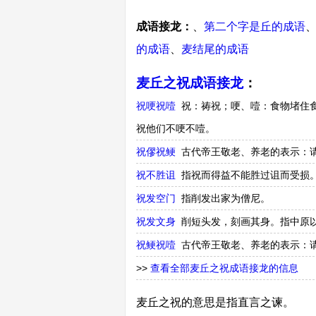
成语接龙：
、
第二个字是丘的成语
的成语
、
麦结尾的成语
麦丘之祝成语接龙
：
祝哽祝噎
祝：祷祝；哽、噎：食物堵住
祝他们不哽不噎。
祝僇祝鲠
古代帝王敬老、养老的表示：请
祝不胜诅
指祝而得益不能胜过诅而受损
祝发空门
指削发出家为僧尼。
祝发文身
削短头发，刻画其身。指中原
祝鲠祝噎
古代帝王敬老、养老的表示：请
>>
查看全部麦丘之祝成语接龙的信息
麦丘之祝的意思是指直言之谏。