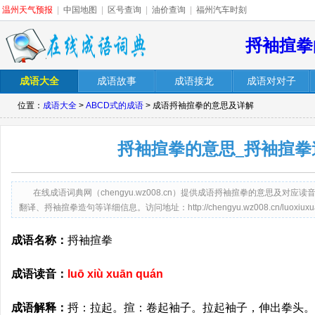
温州天气预报
|
中国地图
|
区号查询
|
油价查询
|
福州汽车时刻
捋袖揎拳
成语大全
成语故事
成语接龙
成语对对子
位置：
成语大全
>
ABCD式的成语
> 成语捋袖揎拳的意思及详解
捋袖揎拳的意思_捋袖揎拳
在线成语词典网（chengyu.wz008.cn）提供成语捋袖揎拳的意思及对
翻译、捋袖揎拳造句等详细信息。访问地址：http://chengyu.wz008.cn/luoxiuxuan
成语名称：
捋袖揎拳
成语读音：
luō xiù xuān quán
成语解释：
捋：拉起。揎：卷起袖子。拉起袖子，伸出拳头。