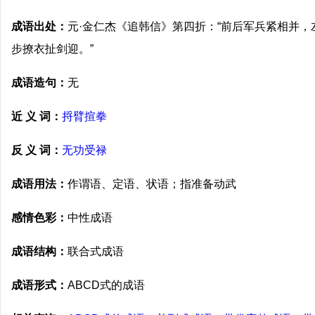
成语出处：
元·金仁杰《追韩信》第四折：“前后军兵紧相并
步撩衣扯剑迎。”
成语造句：
无
近 义 词：
捋臂揎拳
反 义 词：
无功受禄
成语用法：
作谓语、定语、状语；指准备动武
感情色彩：
中性成语
成语结构：
联合式成语
成语形式：
ABCD式的成语