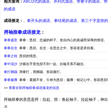
相关查询：
ABCD式的成语
、
并列式成语
、
带拳字的成语
、
带
的成语
成语接龙：
、
拳开头的成语
、
拳结尾的成语
、
第三个字是揎的
捋袖揎拳成语接龙
：
拳拳盛意
拳拳：恳切、忠诚的样子。发自内心的真诚而深厚的情谊。
拳拳在念
拳拳：恳切。在念：在思念之中。形容老是牵挂着。
拳拳之枕
恳切的情意。
拳中掿沙
沙握在手里也捏不到一起。比喻关系不融洽。
拳打脚踢
用拳打，用脚踢。形容痛打。
拳拳服膺
拳拳：紧握不舍，引伸为恳切；服膺：铭记心中。形容恳切
>>
查看全部捋袖揎拳成语接龙的信息
捋袖揎拳的意思是捋：拉起。揎：卷起袖子。拉起袖子，伸出
子。