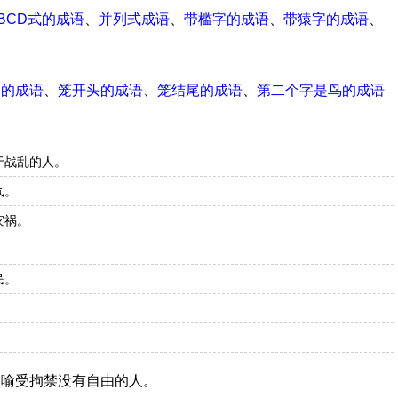
BCD式的成语
、
并列式成语
、
带槛字的成语
、
带猿字的成语
、
尾的成语
、
笼开头的成语
、
笼结尾的成语
、
第二个字是鸟的成语
于战乱的人。
气。
灾祸。
民。
比喻受拘禁没有自由的人。