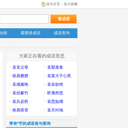
设为主页
加入收藏
|
动画
看图猜成语
成语查询
大家正在看的成语意思
哀哀父母
哀梨蒸食
挨肩擦膀
哀莫大于心死
哀感顽艳
哀哀欲绝
哀丝豪竹
匪夷所思
哀兵必胜
哀思如潮
挨肩搭背
哀天叫地
带有*字的成语造句查询