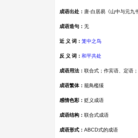
成语出处：
唐·白居易《山中与元九
成语造句：
无
近 义 词：
笼中之鸟
反 义 词：
和平共处
成语用法：
联合式；作宾语、定语
成语繁体：
籠鳥檻猨
感情色彩：
贬义成语
成语结构：
联合式成语
成语形式：
ABCD式的成语