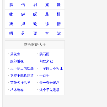
膀
佶
尉
旄
砸
虻
罅
睬
最
悱
趼
捭
砭
绨
惰
哂
葑
脔
窒
毖
成语谜语大全
落花生
陨石雨
腹部透视
匈奴来犯
天下寒士俱欢颜
十字路口不相让
竞赛不能抢跑道
十百千
英雄各抒己见
夸一夸朱老总
枯木逢春
矮个子先进场