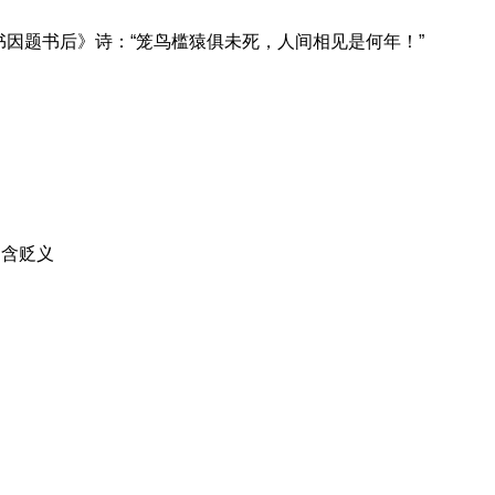
书因题书后》诗：“笼鸟槛猿俱未死，人间相见是何年！”
；含贬义