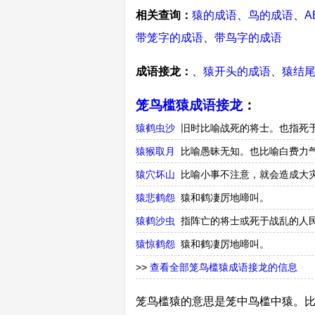
相关查询：
猿的成语
、
鸟的成语
、
A
带笼字的成语
、
带鸟字的成语
成语接龙：
、
猿开头的成语
、
猿结
笼鸟槛猿成语接龙
：
猿鹤虫沙
旧时比喻战死的将士。也指死
猿猴取月
比喻愚昧无知。也比喻白费力
猿穴坏山
比喻小事不注意，就会造成大
猿悲鹤怨
猿和鹤凄厉地啼叫。
猿鹤沙虫
指阵亡的将士或死于战乱的人
猿惊鹤怨
猿和鹤凄厉地啼叫。
>>
查看全部笼鸟槛猿成语接龙的信息
笼鸟槛猿的意思是笼中鸟槛中猿。