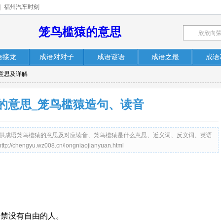
|
福州汽车时刻
笼鸟槛猿的意思
语接龙
成语对对子
成语谜语
成语之最
成语
意思及详解
的意思_笼鸟槛猿造句、读音
.cn）提供成语笼鸟槛猿的意思及对应读音、笼鸟槛猿是什么意思、近义词、反义词、英语
yu.wz008.cn/longniaojianyuan.html
拘禁没有自由的人。