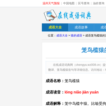
温州天气预报
|
中国地图
|
区号查询
|
油价查询
成语大全
成语故事
成
位置：
成语大全
>
猿的成语
> 成语笼鸟槛猿的
笼鸟槛猿
在线成语词典网（chengyu.wz008
翻译、笼鸟槛猿造句等详细信息。访问地址：http://cheng
成语名称：
笼鸟槛猿
成语读音：
lóng niǎo jiàn yuán
成语解释：
笼中鸟槛中猿。比喻受