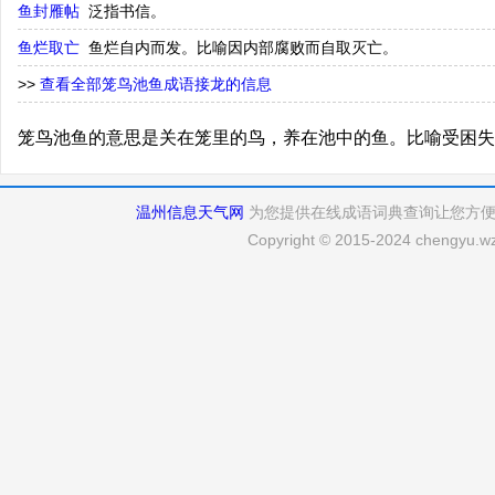
鱼封雁帖
泛指书信。
鱼烂取亡
鱼烂自内而发。比喻因内部腐败而自取灭亡。
>>
查看全部笼鸟池鱼成语接龙的信息
笼鸟池鱼的意思是关在笼里的鸟，养在池中的鱼。比喻受困失
温州信息天气网
为您提供在线成语词典查询让您方
Copyright © 2015-2024 chengyu.wz