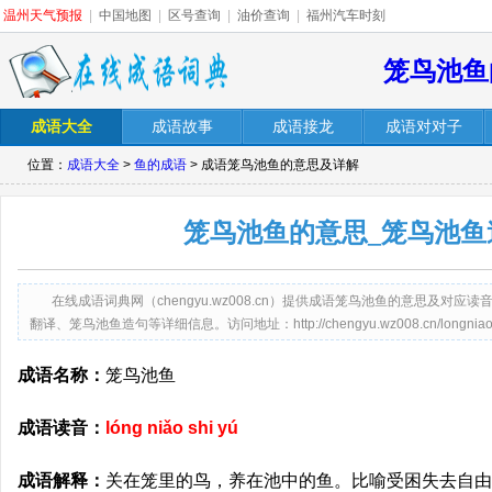
温州天气预报
|
中国地图
|
区号查询
|
油价查询
|
福州汽车时刻
笼鸟池鱼
成语大全
成语故事
成语接龙
成语对对子
位置：
成语大全
>
鱼的成语
> 成语笼鸟池鱼的意思及详解
笼鸟池鱼的意思_笼鸟池鱼
在线成语词典网（chengyu.wz008.cn）提供成语笼鸟池鱼的意思及对
翻译、笼鸟池鱼造句等详细信息。访问地址：http://chengyu.wz008.cn/longniaoch
成语名称：
笼鸟池鱼
成语读音：
lóng niǎo shi yú
成语解释：
关在笼里的鸟，养在池中的鱼。比喻受困失去自由