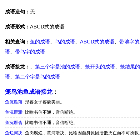
成语造句：
无
成语形式：
ABCD式的成语
相关查询：
鱼的成语
、
鸟的成语
、
ABCD式的成语
、
带池字的
语
、
带鸟字的成语
成语接龙：
、
第三个字是池的成语
、
笼开头的成语
、
笼结尾的
语
、
第二个字是鸟的成语
笼鸟池鱼成语接龙
：
鱼沉雁落
形容女子容貌美丽。
鱼沉雁渺
比喻书信不通，音信断绝。
鱼沉雁杳
比喻书信不通，音信断绝。
鱼烂河决
鱼肉腐烂，黄河溃决。比喻因自身原因溃败灭亡而不可挽救