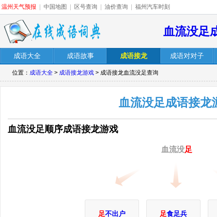
温州天气预报
|
中国地图
|
区号查询
|
油价查询
|
福州汽车时刻
血流没足
成语大全
成语故事
成语接龙
成语对对子
位置：
成语大全
>
成语接龙游戏
> 成语接龙血流没足查询
血流没足成语接龙
血流没足顺序成语接龙游戏
血流没
足
足
不出户
足
食足兵