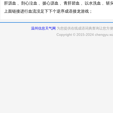
肝沥血 、剖心泣血 、披心沥血 、青肝碧血 、以水洗血 、斩
上面链接进行血流没足下下个逆序成语接龙游戏；
温州信息天气网
为您提供在线成语词典查询让您方
Copyright © 2015-2024 chengyu.wz