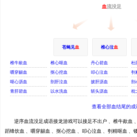
血
流没足
苍蝇见
血
椎心泣
血
椎牛歃血
椎心呕血
丹心碧血
杜
嚼穿龈血
抠心挖血
叩心泣血
刳
呕心沥血
剖肝泣血
披肝沥血
剖
青肝碧血
以水洗血
斩头沥血
枕
查看全部血结尾的成
逆序血流没足成语接龙游戏可以接足不出户 、椎牛歃血 、
蹈锋饮血 、嚼穿龈血 、抠心挖血 、叩心泣血 、刳精呕血 、