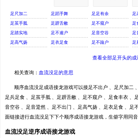
足尺加二
足蹈手舞
足足有余
足
足茧手胝
足趼舌敝
足不窥户
足
足踏实地
足不逾户
足音空谷
足
足高气扬
足衣足食
足不踰户
足
查看全部足开头的成
相关查询：
血流没足的意思
顺序血流没足成语接龙游戏可以接足不出户 、足尺加二 、
足兵足食 、足茧手胝 、足趼舌敝 、足不窥户 、足食丰衣 、
音空谷 、足音跫然 、足不出门 、足高气扬 、足衣足食 、足
面链接进行血流没足下下个顺序成语接龙游戏，生僻字用同音
血流没足逆序成语接龙游戏