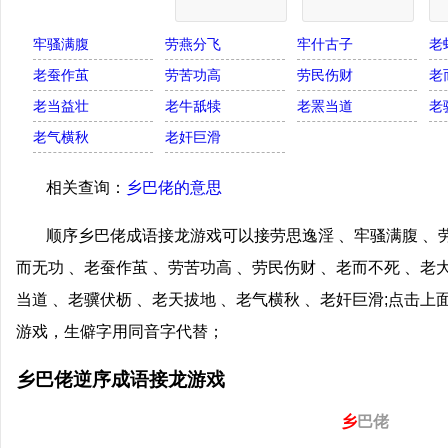
牢骚满腹
劳燕分飞
牢什古子
老
老蚕作茧
劳苦功高
劳民伤财
老
老当益壮
老牛舐犊
老罴当道
老
老气横秋
老奸巨滑
相关查询：
乡巴佬的意思
顺序乡巴佬成语接龙游戏可以接劳思逸淫 、牢骚满腹 、劳
而无功 、老蚕作茧 、劳苦功高 、劳民伤财 、老而不死 、老
当道 、老骥伏枥 、老天拔地 、老气横秋 、老奸巨滑;点击
游戏，生僻字用同音字代替；
乡巴佬逆序成语接龙游戏
乡
巴佬