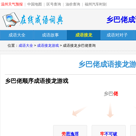
温州天气预报
|
中国地图
|
区号查询
|
油价查询
|
福州汽车时刻
乡巴佬成
成语大全
成语故事
成语接龙
成语对对子
位置：
成语大全
>
成语接龙游戏
> 成语接龙乡巴佬查询
乡巴佬成语接龙
乡巴佬顺序成语接龙游戏
乡巴
佬
劳
思逸淫
牢
不可破