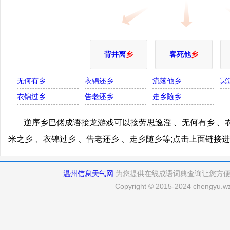
背井离
乡
客死他
乡
无何有乡
衣锦还乡
流落他乡
冥
衣锦过乡
告老还乡
走乡随乡
逆序乡巴佬成语接龙游戏可以接劳思逸淫 、无何有乡 、衣
米之乡 、衣锦过乡 、告老还乡 、走乡随乡等;点击上面链
温州信息天气网
为您提供在线成语词典查询让您方
Copyright © 2015-2024 chengyu.wz