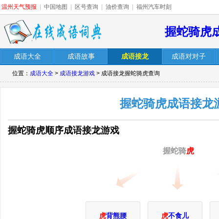
温州天气预报
|
中国地图
|
区号查询
|
油价查询
|
福州汽车时刻
握蛇骑虎
成语大全
成语故事
成语接龙
成语对对子
位置：
成语大全
>
成语接龙游戏
> 成语接龙握蛇骑虎查询
握蛇骑虎成语接龙
握蛇骑虎顺序成语接龙游戏
握蛇骑
虎
虎
背熊腰
虎
不食儿