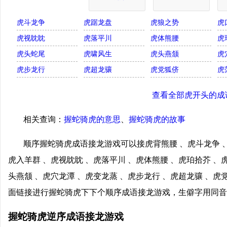
虎斗龙争
虎踞龙盘
虎狼之势
虎
虎视眈眈
虎落平川
虎体熊腰
虎
虎头蛇尾
虎啸风生
虎头燕颔
虎
虎步龙行
虎超龙骧
虎党狐侪
虎
查看全部虎开头的成
相关查询：
握蛇骑虎的意思
、
握蛇骑虎的故事
顺序握蛇骑虎成语接龙游戏可以接虎背熊腰 、虎斗龙争 、
虎入羊群 、虎视眈眈 、虎落平川 、虎体熊腰 、虎珀拾芥 、
头燕颔 、虎穴龙潭 、虎变龙蒸 、虎步龙行 、虎超龙骧 、虎
面链接进行握蛇骑虎下下个顺序成语接龙游戏，生僻字用同音
握蛇骑虎逆序成语接龙游戏