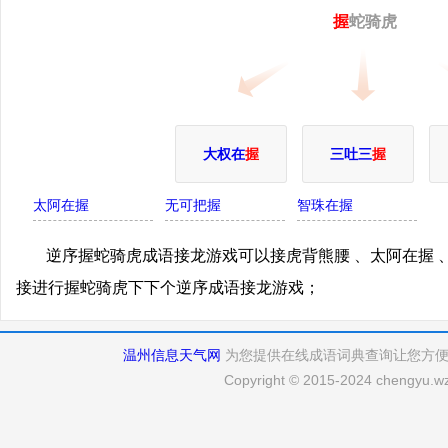
握
蛇骑虎
大权在
握
三吐三
握
太阿在握
无可把握
智珠在握
逆序握蛇骑虎成语接龙游戏可以接虎背熊腰 、太阿在握 
接进行握蛇骑虎下下个逆序成语接龙游戏；
温州信息天气网
为您提供在线成语词典查询让您方
Copyright © 2015-2024 chengyu.wz