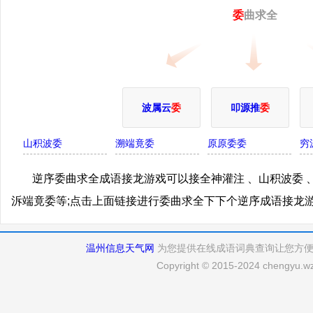
委
曲求全
波属云
委
叩源推
委
山积波委
溯端竟委
原原委委
穷
逆序委曲求全成语接龙游戏可以接全神灌注 、山积波委 、
泝端竟委等;点击上面链接进行委曲求全下下个逆序成语接龙
温州信息天气网
为您提供在线成语词典查询让您方
Copyright © 2015-2024 chengyu.wz