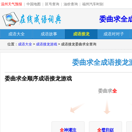
温州天气预报
|
中国地图
|
区号查询
|
油价查询
|
福州汽车时刻
委曲求全
成语大全
成语故事
成语接龙
成语对对子
位置：
成语大全
>
成语接龙游戏
> 成语接龙委曲求全查询
委曲求全成语接龙
委曲求全顺序成语接龙游戏
委曲求
全
全
神灌注
全
璧归赵