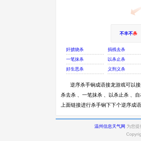
不丰不
杀
奸掳烧杀
捐残去杀
一笔抹杀
以杀止杀
好生恶杀
义刑义杀
逆序杀手锏成语接龙游戏可以接兼
杀去杀 、一笔抹杀 、以杀止杀 、自
上面链接进行杀手锏下下个逆序成
温州信息天气网
为您提
Copyri