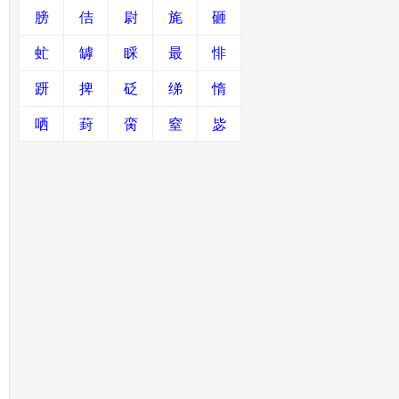
膀
佶
尉
旄
砸
虻
罅
睬
最
悱
趼
捭
砭
绨
惰
哂
葑
脔
窒
毖