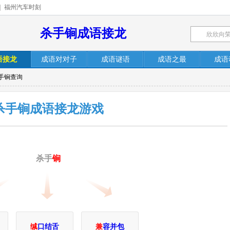
|
福州汽车时刻
杀手锏成语接龙
语接龙
成语对对子
成语谜语
成语之最
成语
手锏查询
杀手锏成语接龙游戏
杀手
锏
缄
口结舌
兼
容并包