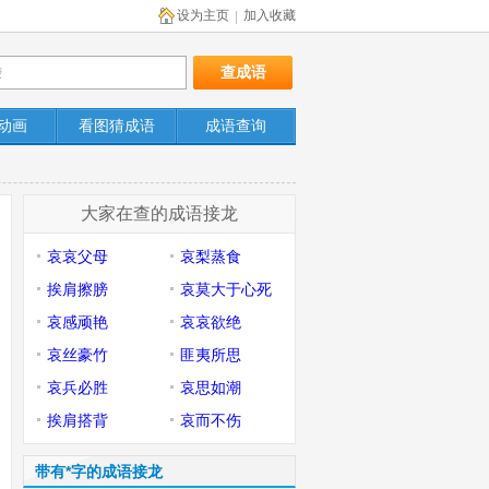
设为主页
加入收藏
|
动画
看图猜成语
成语查询
大家在查的成语接龙
哀哀父母
哀梨蒸食
挨肩擦膀
哀莫大于心死
哀感顽艳
哀哀欲绝
哀丝豪竹
匪夷所思
哀兵必胜
哀思如潮
挨肩搭背
哀而不伤
带有*字的成语接龙