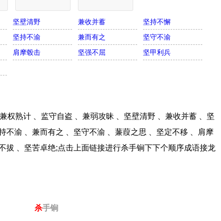
坚壁清野
兼收并蓄
坚持不懈
坚持不渝
兼而有之
坚守不渝
肩摩毂击
坚强不屈
坚甲利兵
权熟计 、监守自盗 、兼弱攻昧 、坚壁清野 、兼收并蓄 、坚
持不渝 、兼而有之 、坚守不渝 、蒹葭之思 、坚定不移 、肩摩
忍不拔 、坚苦卓绝;点击上面链接进行杀手锏下下个顺序成语接龙
杀
手锏