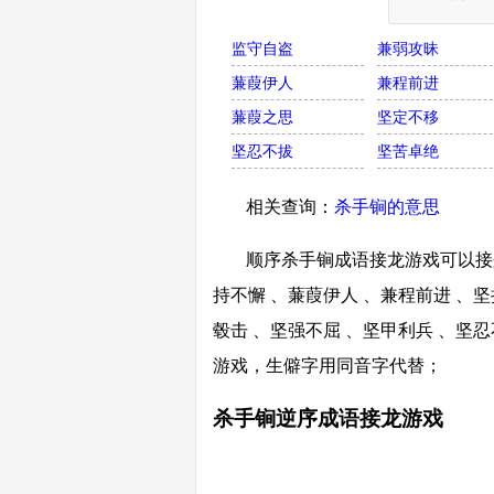
监守自盗
兼弱攻昧
蒹葭伊人
兼程前进
蒹葭之思
坚定不移
坚忍不拔
坚苦卓绝
相关查询：
杀手锏的意思
顺序杀手锏成语接龙游戏可以接兼
持不懈 、蒹葭伊人 、兼程前进 、坚
毂击 、坚强不屈 、坚甲利兵 、坚
游戏，生僻字用同音字代替；
杀手锏逆序成语接龙游戏