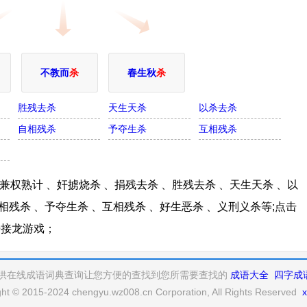
不教而
杀
春生秋
杀
胜残去杀
天生天杀
以杀去杀
自相残杀
予夺生杀
互相残杀
权熟计 、奸掳烧杀 、捐残去杀 、胜残去杀 、天生天杀 、以
相残杀 、予夺生杀 、互相残杀 、好生恶杀 、义刑义杀等;点击
语接龙游戏；
供在线成语词典查询让您方便的查找到您所需要查找的
成语大全
四字成
ght © 2015-2024 chengyu.wz008.cn Corporation, All Rights Reserved