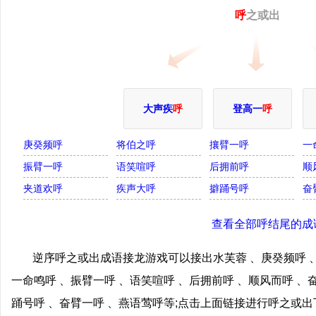
呼
之或出
大声疾
呼
登高一
呼
庚癸频呼
将伯之呼
攘臂一呼
一
振臂一呼
语笑喧呼
后拥前呼
顺
夹道欢呼
疾声大呼
擗踊号呼
奋
查看全部呼结尾的成
逆序呼之或出成语接龙游戏可以接出水芙蓉 、庚癸频呼 、
一命鸣呼 、振臂一呼 、语笑喧呼 、后拥前呼 、顺风而呼 、
踊号呼 、奋臂一呼 、燕语莺呼等;点击上面链接进行呼之或