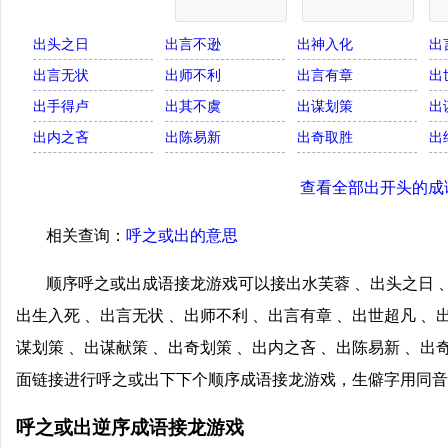
出头之日
出言不逊
出神入化
出
出言无状
出师不利
出言有章
出
出手得卢
出其不虞
出谋划策
出
出内之吝
出陈易新
出奇取胜
出
查看全部出开头的成
相关查询：
呼之或出的意思
顺序呼之或出成语接龙游戏可以接出水芙蓉 、出头之日 、
出生入死 、出言无状 、出师不利 、出言有章 、出世超凡 、
谋划策 、出谋献策 、出奇划策 、出内之吝 、出陈易新 、出
面链接进行呼之或出下下个顺序成语接龙游戏，生僻字用同音
呼之或出逆序成语接龙游戏