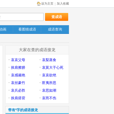
设为主页
加入收藏
|
动画
看图猜成语
成语查询
大家在查的成语接龙
哀哀父母
哀梨蒸食
挨肩擦膀
哀莫大于心死
哀感顽艳
哀哀欲绝
哀丝豪竹
匪夷所思
哀兵必胜
哀思如潮
挨肩搭背
哀而不伤
带有*字的成语接龙