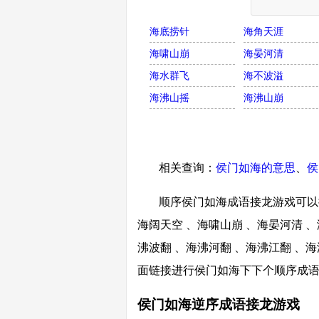
海底捞针
海角天涯
海啸山崩
海晏河清
海水群飞
海不波溢
海沸山摇
海沸山崩
相关查询：
侯门如海的意思
、
侯
顺序侯门如海成语接龙游戏可以接
海阔天空 、海啸山崩 、海晏河清 、
沸波翻 、海沸河翻 、海沸江翻 、海
面链接进行侯门如海下下个顺序成
侯门如海逆序成语接龙游戏