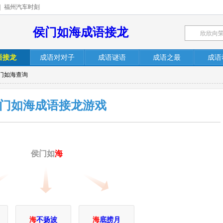
|
福州汽车时刻
侯门如海成语接龙
语接龙
成语对对子
成语谜语
成语之最
成语
侯门如海查询
门如海成语接龙游戏
侯门如
海
海
不扬波
海
底捞月