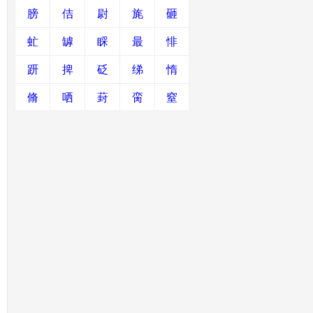
膀
佶
尉
旄
砸
虻
罅
睬
最
悱
趼
捭
砭
绨
惰
脩
哂
葑
脔
窒