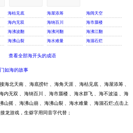
海枯见底
海屋添筹
海阔天空
海内无双
海纳百川
海市蜃楼
海沸波翻
海沸河翻
海沸江翻
海沸山裂
海水难量
海涸石烂
查看全部海开头的成语
门如海的故事
海北天南 、海底捞针 、海角天涯 、海枯见底 、海屋添筹 、
海内无双 、海纳百川 、海市蜃楼 、海水群飞 、海不波溢 、海
沸山摇 、海沸山崩 、海沸山裂 、海水难量 、海涸石烂;点击上
语接龙游戏，生僻字用同音字代替；