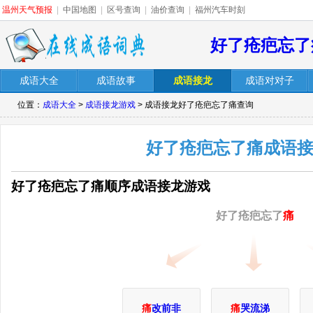
温州天气预报
|
中国地图
|
区号查询
|
油价查询
|
福州汽车时刻
好了疮疤忘了
成语大全
成语故事
成语接龙
成语对对子
位置：
成语大全
>
成语接龙游戏
> 成语接龙好了疮疤忘了痛查询
好了疮疤忘了痛成语
好了疮疤忘了痛顺序成语接龙游戏
好了疮疤忘了
痛
痛
改前非
痛
哭流涕