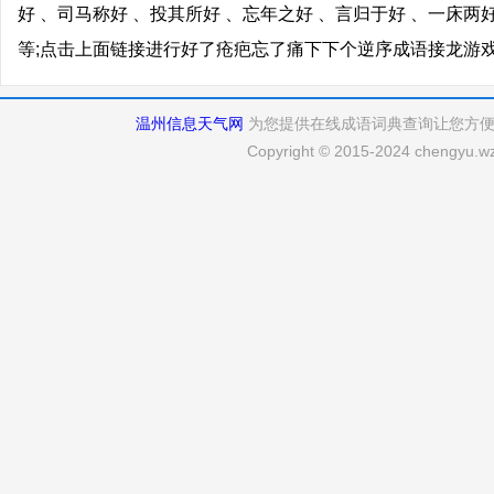
好 、司马称好 、投其所好 、忘年之好 、言归于好 、一床两
等;点击上面链接进行好了疮疤忘了痛下下个逆序成语接龙游
温州信息天气网
为您提供在线成语词典查询让您方
Copyright © 2015-2024 chengyu.wz