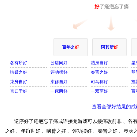
好
了疮疤忘了痛
百年之
好
阿其所
好
各有所好
公诸同好
洁身自好
昆
啮臂之好
评功摆好
秦晋之好
琴
束身自好
束修自好
司马称好
投
言归于好
一床两好
一双两好
百
查看全部好结尾的成
逆序好了疮疤忘了痛成语接龙游戏可以接痛改前非 、各有
之好 、年谊世好 、啮臂之好 、评功摆好 、秦晋之好 、琴瑟