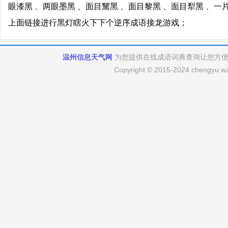
眼漆黑 、两眼墨黑 、面目黧黑 、面目黎黑 、面目犁黑 、一
上面链接进行黑灯瞎火下下个逆序成语接龙游戏；
温州信息天气网
为您提供在线成语词典查询让您方
Copyright © 2015-2024 chengyu.wz