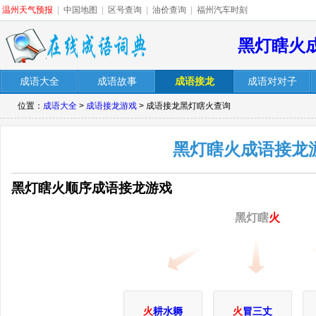
温州天气预报
|
中国地图
|
区号查询
|
油价查询
|
福州汽车时刻
黑灯瞎火
成语大全
成语故事
成语接龙
成语对对子
位置：
成语大全
>
成语接龙游戏
> 成语接龙黑灯瞎火查询
黑灯瞎火成语接龙
黑灯瞎火顺序成语接龙游戏
黑灯瞎
火
火
耕水耨
火
冒三丈