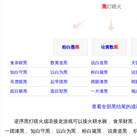
黑
灯瞎火
粉白墨
黑
论黄数
黑
食亲财黑
数黄道黑
说白道黑
天
知白守黑
以白为黑
粉白黛黑
说
耳聋眼黑
起早摸黑
两眼漆黑
两
面目黎黑
面目犁黑
一片漆黑
视
查看全部黑结尾的成
逆序黑灯瞎火成语接龙游戏可以接火耕水耨 、食亲财黑 、
一团漆黑 、知白守黑 、以白为黑 、粉白黛黑 、说黄道黑 、