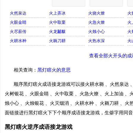
火然泉达
火上弄冰
火烧火燎
火
火眼金睛
火中取栗
火急火燎
火
火尽薪传
火龙黼黻
火烛小心
火
火耕水种
火耨刀耕
火热水深
火
查看全部火开头的成
相关查询：
黑灯瞎火的意思
顺序黑灯瞎火成语接龙游戏可以接火耕水耨 、火然泉达 、
火树银花 、火眼金睛 、火中取栗 、火急火燎 、火上加油 、
烛小心 、火烛银花 、火灭烟消 、火耕水种 、火耨刀耕 、火
面链接进行黑灯瞎火下下个顺序成语接龙游戏，生僻字用同音
黑灯瞎火逆序成语接龙游戏