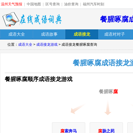
温州天气预报
|
中国地图
|
区号查询
|
油价查询
|
福州汽车时刻
餐腥啄腐
成语大全
成语故事
成语接龙
成语对对子
位置：
成语大全
>
成语接龙游戏
> 成语接龙餐腥啄腐查询
餐腥啄腐成语接龙
餐腥啄腐顺序成语接龙游戏
餐腥啄
腐
腐
索奔马
腐
肠之药