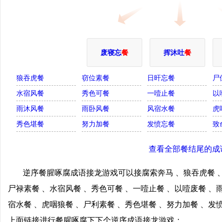
废寝忘
餐
挥沐吐
餐
狼吞虎餐
窃位素餐
日旰忘餐
尸
水宿风餐
秀色可餐
一噎止餐
以
雨沐风餐
雨卧风餐
风宿水餐
虎
秀色堪餐
努力加餐
发愤忘餐
致
查看全部餐结尾的成
逆序餐腥啄腐成语接龙游戏可以接腐索奔马 、狼吞虎餐 、
尸禄素餐 、水宿风餐 、秀色可餐 、一噎止餐 、以噎废餐 、
宿水餐 、虎咽狼餐 、尸利素餐 、秀色堪餐 、努力加餐 、发
上面链接进行餐腥啄腐下下个逆序成语接龙游戏；