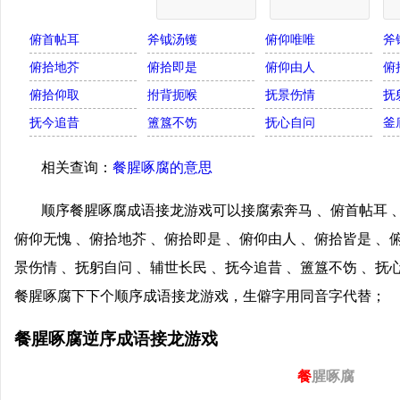
俯首帖耳
斧钺汤镬
俯仰唯唯
斧
俯拾地芥
俯拾即是
俯仰由人
俯
俯拾仰取
拊背扼喉
抚景伤情
抚
抚今追昔
簠簋不饬
抚心自问
釜
相关查询：
餐腥啄腐的意思
顺序餐腥啄腐成语接龙游戏可以接腐索奔马 、俯首帖耳 、
俯仰无愧 、俯拾地芥 、俯拾即是 、俯仰由人 、俯拾皆是 、
景伤情 、抚躬自问 、辅世长民 、抚今追昔 、簠簋不饬 、抚
餐腥啄腐下下个顺序成语接龙游戏，生僻字用同音字代替；
餐腥啄腐逆序成语接龙游戏
餐
腥啄腐