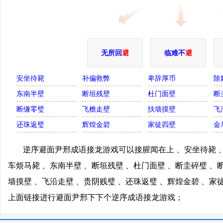
无所回
避
临难不
避
安坐待毙
补偏救弊
卑辞厚币
除
东南半壁
断垣残壁
杜门面壁
断
断缣零璧
飞檐走壁
扶墙摸壁
飞
还珠返璧
辉煌金碧
家徒四壁
金
逆序避面尹邢成语接龙游戏可以接腥闻在上 、安坐待毙 、
车烦马毙 、东南半壁 、断垣残壁 、杜门面壁 、断圭碎璧 、
墙摸壁 、飞沿走壁 、贵阴贱璧 、还珠返璧 、辉煌金碧 、家
上面链接进行避面尹邢下下个逆序成语接龙游戏；