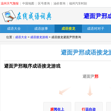
温州天气预报
|
中国地图
|
区号查询
|
油价查询
|
福州汽车时刻
避面尹邢
成语大全
成语故事
成语接龙
成语对对子
位置：
成语大全
>
成语接龙游戏
> 成语接龙避面尹邢查询
避面尹邢成语接龙
避面尹邢顺序成语接龙游戏
避面尹
邢
腥
闻在上
行
远自迩