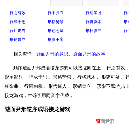
行之有效
行不胜衣
行动坐卧
行
行成于思
形格势禁
行将就木
形
行尸走肉
形色仓皇
形枉影曲
行
形销骨立
形影不离
相关查询：
避面尹邢的意思
、
避面尹邢的故事
顺序避面尹邢成语接龙游戏可以接腥闻在上 、行之有效 、
形单影只 、行成于思 、形格势禁 、行将就木 、形迹可疑 、
枉影曲 、行同狗彘 、形势逼人 、形销骨立 、形影不离;点
接龙游戏，生僻字用同音字代替；
避面尹邢逆序成语接龙游戏
避
面尹邢