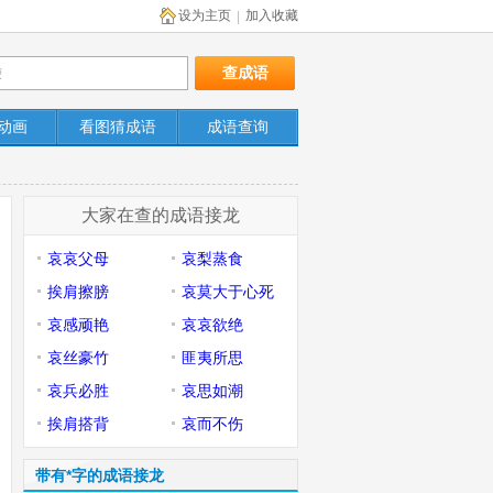
设为主页
加入收藏
|
动画
看图猜成语
成语查询
大家在查的成语接龙
哀哀父母
哀梨蒸食
挨肩擦膀
哀莫大于心死
哀感顽艳
哀哀欲绝
哀丝豪竹
匪夷所思
哀兵必胜
哀思如潮
挨肩搭背
哀而不伤
带有*字的成语接龙