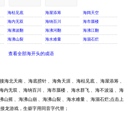
海枯见底
海屋添筹
海阔天空
海内无双
海纳百川
海市蜃楼
海沸波翻
海沸河翻
海沸江翻
海沸山裂
海水难量
海涸石烂
查看全部海开头的成语
海北天南 、海底捞针 、海角天涯 、海枯见底 、海屋添筹 、
海内无双 、海纳百川 、海市蜃楼 、海水群飞 、海不波溢 、海
沸山摇 、海沸山崩 、海沸山裂 、海水难量 、海涸石烂;点击上
语接龙游戏，生僻字用同音字代替；