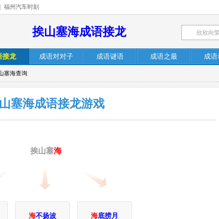
|
福州汽车时刻
挨山塞海成语接龙
语接龙
成语对对子
成语谜语
成语之最
成语
挨山塞海查询
山塞海成语接龙游戏
挨山塞
海
海
不扬波
海
底捞月