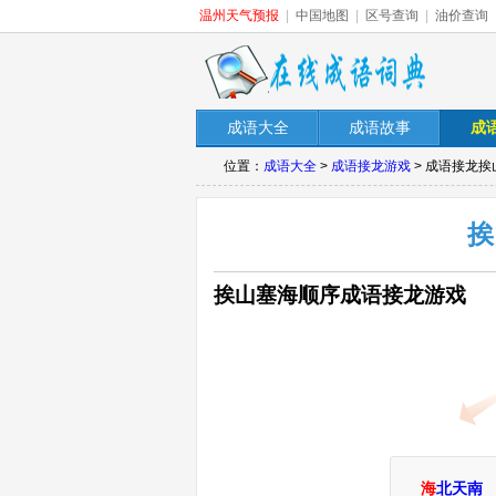
温州天气预报
|
中国地图
|
区号查询
|
油价查询
成语大全
成语故事
成
位置：
成语大全
>
成语接龙游戏
> 成语接龙
挨
挨山塞海顺序成语接龙游戏
海
北天南