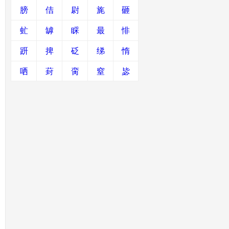
膀
佶
尉
旄
砸
虻
罅
睬
最
悱
趼
捭
砭
绨
惰
哂
葑
脔
窒
毖