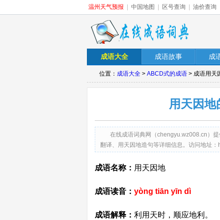
温州天气预报
|
中国地图
|
区号查询
|
油价查询
成语大全
成语故事
成
位置：
成语大全
>
ABCD式的成语
> 成语用
用天因地
在线成语词典网（chengyu.wz008
翻译、用天因地造句等详细信息。访问地址：http://chen
成语名称：
用天因地
成语读音：
yòng tiān yīn dì
成语解释：
利用天时，顺应地利。