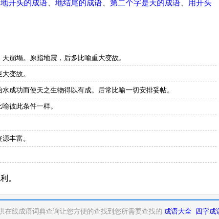
、
地开头的成语
、
地结尾的成语
、
第二个字是天的成语
、
用开头
，天崩塌。原指地震，后多比喻重大变故。
巨大变故。
治水成功而使天之生物得以有成。后常比喻一切安排妥帖。
比喻彼此条件一样。
资源丰富。
地利。
供在线成语词典查询让您方便的查找到您所需要查找的
成语大全
四字成