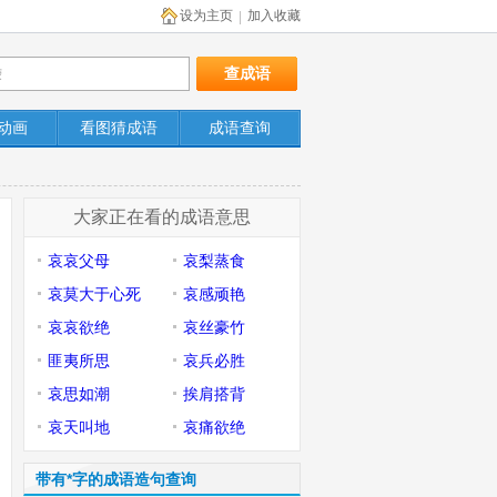
设为主页
加入收藏
|
动画
看图猜成语
成语查询
大家正在看的成语意思
哀哀父母
哀梨蒸食
哀莫大于心死
哀感顽艳
哀哀欲绝
哀丝豪竹
匪夷所思
哀兵必胜
哀思如潮
挨肩搭背
哀天叫地
哀痛欲绝
带有*字的成语造句查询