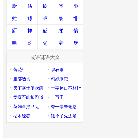
膀
佶
尉
旄
砸
虻
罅
睬
最
悱
趼
捭
砭
绨
惰
哂
葑
脔
窒
毖
成语谜语大全
落花生
陨石雨
腹部透视
匈奴来犯
天下寒士俱欢颜
十字路口不相让
竞赛不能抢跑道
十百千
英雄各抒己见
夸一夸朱老总
枯木逢春
矮个子先进场