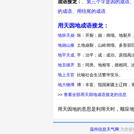
成语接龙：
、
第三个字是因的成语
的成语
、
用结尾的成语
用天因地成语接龙
：
地坼天崩
坼：开裂；崩：倒塌。地裂开
地崩山摧
土地崩裂，山岭倒塌。多形容
地平天成
平：治平；成：成功。原指禹
地丑德齐
丑：同类。地相等，德相同。
地上天官
比喻社会生活繁华安乐。
地大物博
博：丰富。指国家疆土辽阔，
>>
查看全部用天因地成语接龙的信息
用天因地的意思是利用天时，顺应
温州信息天气网
为您提