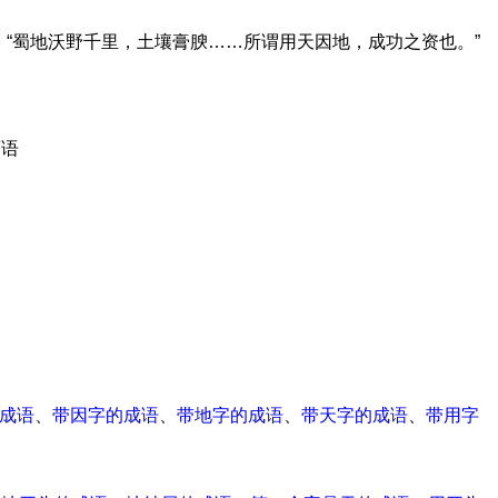
：“蜀地沃野千里，土壤膏腴……所谓用天因地，成功之资也。”
面语
成语
、
带因字的成语
、
带地字的成语
、
带天字的成语
、
带用字