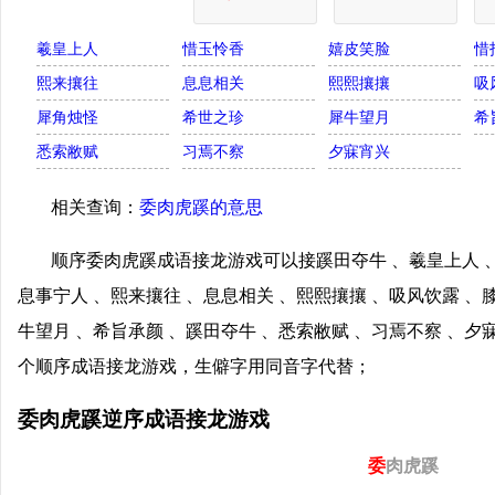
羲皇上人
惜玉怜香
嬉皮笑脸
惜
熙来攘往
息息相关
熙熙攘攘
吸
犀角烛怪
希世之珍
犀牛望月
希
悉索敝赋
习焉不察
夕寐宵兴
相关查询：
委肉虎蹊的意思
顺序委肉虎蹊成语接龙游戏可以接蹊田夺牛 、羲皇上人 、
息事宁人 、熙来攘往 、息息相关 、熙熙攘攘 、吸风饮露 、
牛望月 、希旨承颜 、蹊田夺牛 、悉索敝赋 、习焉不察 、
个顺序成语接龙游戏，生僻字用同音字代替；
委肉虎蹊逆序成语接龙游戏
委
肉虎蹊