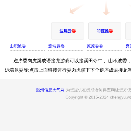
波属云
委
叩源推
委
山积波委
溯端竟委
原原委委
穷
逆序委肉虎蹊成语接龙游戏可以接蹊田夺牛 、山积波委 、
泝端竟委等;点击上面链接进行委肉虎蹊下下个逆序成语接龙
温州信息天气网
为您提供在线成语词典查询让您方
Copyright © 2015-2024 chengyu.wz