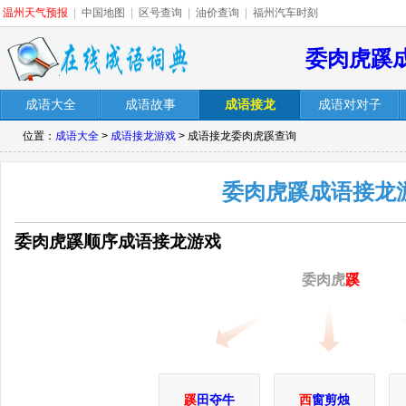
温州天气预报
|
中国地图
|
区号查询
|
油价查询
|
福州汽车时刻
委肉虎蹊
成语大全
成语故事
成语接龙
成语对对子
位置：
成语大全
>
成语接龙游戏
> 成语接龙委肉虎蹊查询
委肉虎蹊成语接龙
委肉虎蹊顺序成语接龙游戏
委肉虎
蹊
蹊
田夺牛
西
窗剪烛