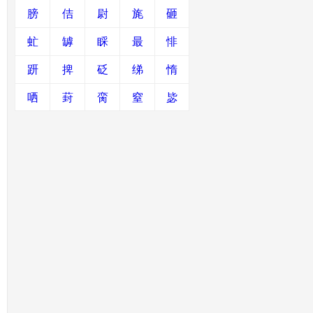
膀
佶
尉
旄
砸
虻
罅
睬
最
悱
趼
捭
砭
绨
惰
哂
葑
脔
窒
毖