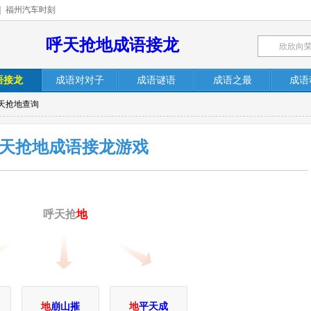
|
福州汽车时刻
呼天抢地成语接龙
语接龙
成语对对子
成语谜语
成语之最
成语
呼天抢地查询
天抢地成语接龙游戏
呼天抢
地
地
崩山摧
地
平天成