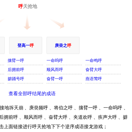
呼
天抢地
登高一
呼
庚癸之
呼
攘臂一呼
一命呜呼
一命鸣呼
后拥前呼
顺风而呼
奋臂大呼
擗踊号呼
奋臂一呼
燕语莺呼
查看全部呼结尾的成语
地坼天崩 、庚癸频呼 、将伯之呼 、攘臂一呼 、一命呜呼 、
后拥前呼 、顺风而呼 、奋臂大呼 、夹道欢呼 、疾声大呼 、擗
;点击上面链接进行呼天抢地下下个逆序成语接龙游戏；