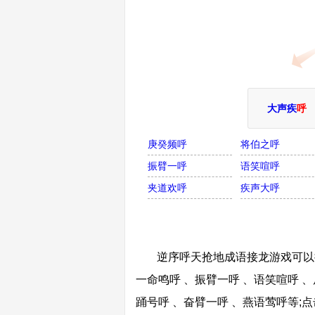
大声疾
呼
庚癸频呼
将伯之呼
振臂一呼
语笑喧呼
夹道欢呼
疾声大呼
逆序呼天抢地成语接龙游戏可以接
一命鸣呼 、振臂一呼 、语笑喧呼 、
踊号呼 、奋臂一呼 、燕语莺呼等