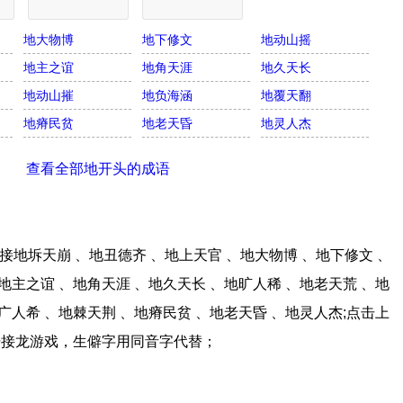
地大物博
地下修文
地动山摇
地主之谊
地角天涯
地久天长
地动山摧
地负海涵
地覆天翻
地瘠民贫
地老天昏
地灵人杰
查看全部地开头的成语
地坼天崩 、地丑德齐 、地上天官 、地大物博 、地下修文 、
地主之谊 、地角天涯 、地久天长 、地旷人稀 、地老天荒 、地
广人希 、地棘天荆 、地瘠民贫 、地老天昏 、地灵人杰;点击上
语接龙游戏，生僻字用同音字代替；