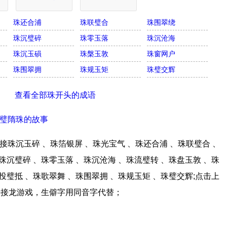
珠还合浦
珠联璧合
珠围翠绕
珠沉璧碎
珠零玉落
珠沉沧海
珠沉玉磒
珠槃玉敦
珠窗网户
珠围翠拥
珠规玉矩
珠璧交辉
查看全部珠开头的成语
璧隋珠的故事
珠沉玉碎 、珠箔银屏 、珠光宝气 、珠还合浦 、珠联璧合 、
珠沉璧碎 、珠零玉落 、珠沉沧海 、珠流璧转 、珠盘玉敦 、珠
投璧抵 、珠歌翠舞 、珠围翠拥 、珠规玉矩 、珠璧交辉;点击上
语接龙游戏，生僻字用同音字代替；