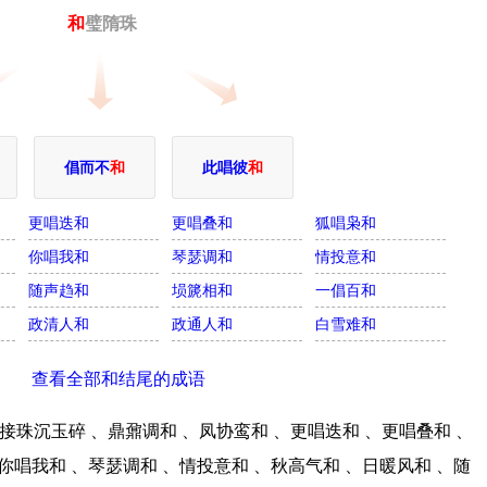
和
璧隋珠
倡而不
和
此唱彼
和
更唱迭和
更唱叠和
狐唱枭和
你唱我和
琴瑟调和
情投意和
随声趋和
埙篪相和
一倡百和
政清人和
政通人和
白雪难和
查看全部和结尾的成语
珠沉玉碎 、鼎鼐调和 、凤协鸾和 、更唱迭和 、更唱叠和 、
你唱我和 、琴瑟调和 、情投意和 、秋高气和 、日暖风和 、随