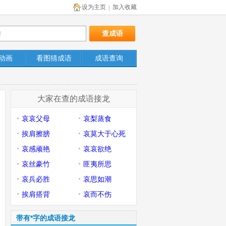
设为主页
加入收藏
|
动画
看图猜成语
成语查询
大家在查的成语接龙
哀哀父母
哀梨蒸食
挨肩擦膀
哀莫大于心死
哀感顽艳
哀哀欲绝
哀丝豪竹
匪夷所思
哀兵必胜
哀思如潮
挨肩搭背
哀而不伤
带有*字的成语接龙