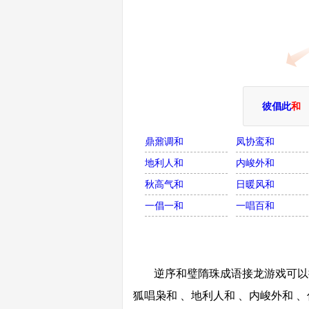
彼倡此
和
鼎鼐调和
凤协鸾和
地利人和
内峻外和
秋高气和
日暖风和
一倡一和
一唱百和
逆序和璧隋珠成语接龙游戏可以接
狐唱枭和 、地利人和 、内峻外和 、