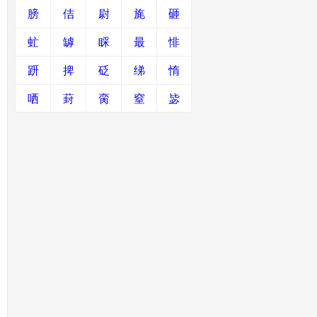
膀
佶
尉
旄
砸
虻
罅
睬
最
悱
趼
捭
砭
绨
惰
哂
葑
脔
窒
毖