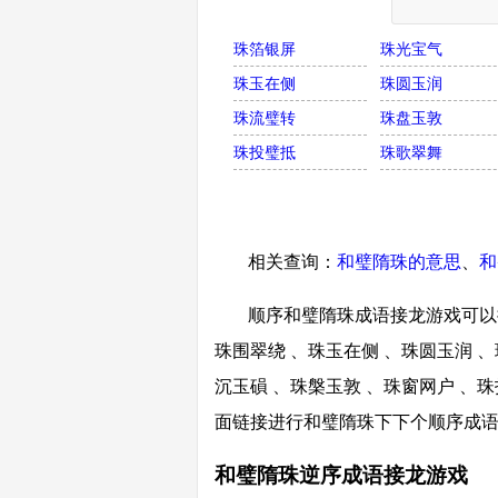
珠箔银屏
珠光宝气
珠玉在侧
珠圆玉润
珠流璧转
珠盘玉敦
珠投璧抵
珠歌翠舞
相关查询：
和璧隋珠的意思
、
和
顺序和璧隋珠成语接龙游戏可以接
珠围翠绕 、珠玉在侧 、珠圆玉润 、
沉玉磒 、珠槃玉敦 、珠窗网户 、珠
面链接进行和璧隋珠下下个顺序成
和璧隋珠逆序成语接龙游戏