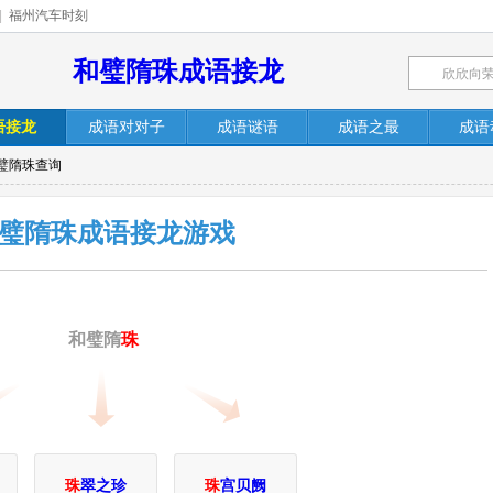
|
福州汽车时刻
和璧隋珠成语接龙
语接龙
成语对对子
成语谜语
成语之最
成语
和璧隋珠查询
璧隋珠成语接龙游戏
和璧隋
珠
珠
翠之珍
珠
宫贝阙