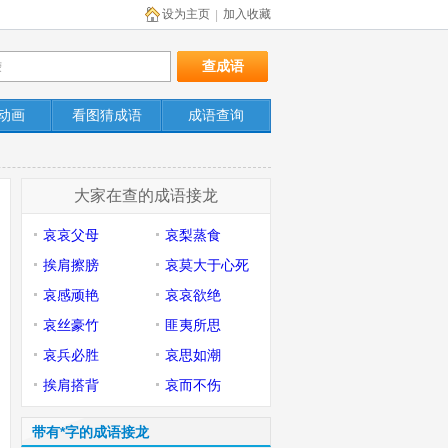
设为主页
加入收藏
|
动画
看图猜成语
成语查询
大家在查的成语接龙
哀哀父母
哀梨蒸食
挨肩擦膀
哀莫大于心死
哀感顽艳
哀哀欲绝
哀丝豪竹
匪夷所思
哀兵必胜
哀思如潮
挨肩搭背
哀而不伤
带有*字的成语接龙