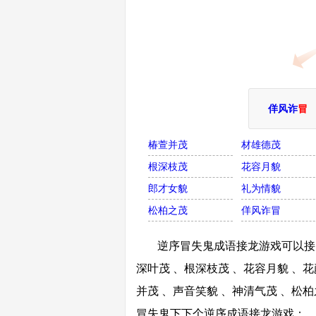
佯风诈
冒
椿萱并茂
材雄德茂
根深枝茂
花容月貌
郎才女貌
礼为情貌
松柏之茂
佯风诈冒
逆序冒失鬼成语接龙游戏可以接鬼
深叶茂 、根深枝茂 、花容月貌 、花
并茂 、声音笑貌 、神清气茂 、松
冒失鬼下下个逆序成语接龙游戏；