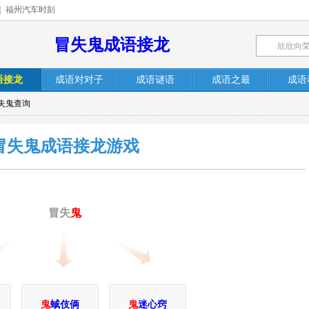
|
福州汽车时刻
冒失鬼成语接龙
语接龙
成语对对子
成语谜语
成语之最
成语
失鬼查询
冒失鬼成语接龙游戏
冒失
鬼
鬼
蜮伎俩
鬼
迷心窍