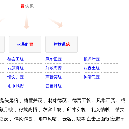
冒
失鬼
火星乱
冒
岸然道
貌
德言工貌
风华正茂
根深叶茂
花颜月貌
好戴高帽
灰容土貌
情文并茂
声音笑貌
神清气茂
雨巾风帽
云容月貌
头鬼脑 、椿萱并茂 、材雄德茂 、德言工貌 、风华正茂 、根
颜月貌 、好戴高帽 、灰容土貌 、郎才女貌 、礼为情貌 、情文
柏之茂 、佯风诈冒 、雨巾风帽 、云容月貌等;点击上面链接进行