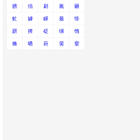
膀
佶
尉
旄
砸
虻
罅
睬
最
悱
趼
捭
砭
绨
惰
脩
哂
葑
脔
窒