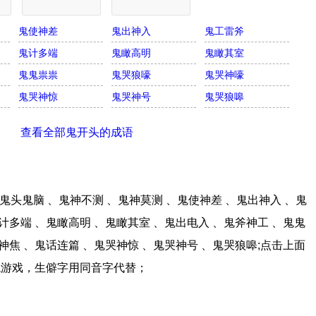
鬼使神差
鬼出神入
鬼工雷斧
鬼计多端
鬼瞰高明
鬼瞰其室
鬼鬼祟祟
鬼哭狼嚎
鬼哭神嚎
鬼哭神惊
鬼哭神号
鬼哭狼嗥
查看全部鬼开头的成语
头鬼脑 、鬼神不测 、鬼神莫测 、鬼使神差 、鬼出神入 、鬼
计多端 、鬼瞰高明 、鬼瞰其室 、鬼出电入 、鬼斧神工 、鬼鬼
神焦 、鬼话连篇 、鬼哭神惊 、鬼哭神号 、鬼哭狼嗥;点击上面
龙游戏，生僻字用同音字代替；