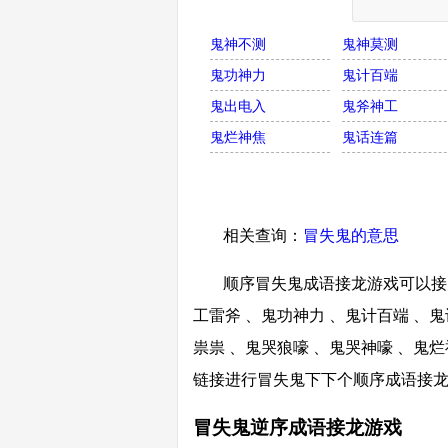
鬼神不测
鬼神莫测
鬼功神力
鬼计百端
鬼出电入
鬼斧神工
鬼烂神焦
鬼话连篇
相关查询：
冒失鬼的意思
顺序冒失鬼成语接龙游戏可以接鬼
工雷斧 、鬼功神力 、鬼计百端 、鬼
祟祟 、鬼哭狼嚎 、鬼哭神嚎 、鬼烂
链接进行冒失鬼下下个顺序成语接
冒失鬼逆序成语接龙游戏