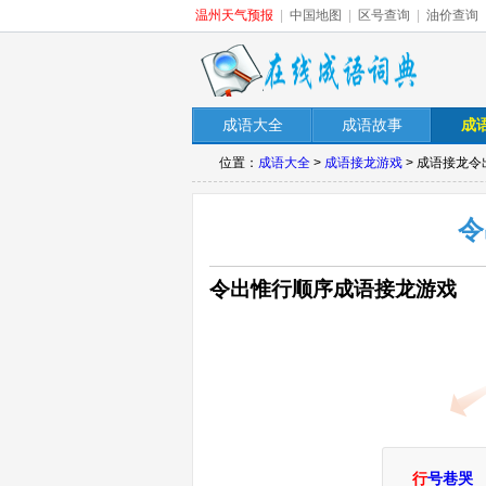
温州天气预报
|
中国地图
|
区号查询
|
油价查询
成语大全
成语故事
成
位置：
成语大全
>
成语接龙游戏
> 成语接龙
令
令出惟行顺序成语接龙游戏
行
号巷哭