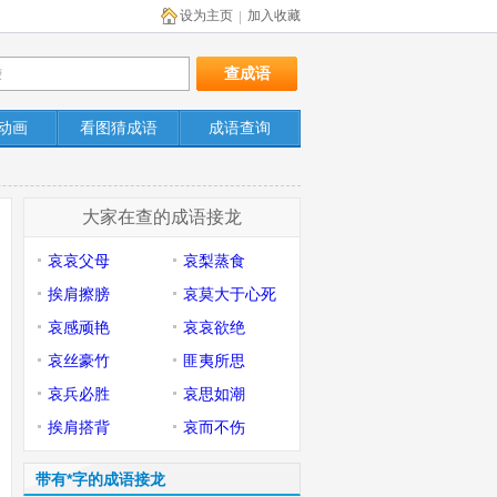
设为主页
加入收藏
|
动画
看图猜成语
成语查询
大家在查的成语接龙
哀哀父母
哀梨蒸食
挨肩擦膀
哀莫大于心死
哀感顽艳
哀哀欲绝
哀丝豪竹
匪夷所思
哀兵必胜
哀思如潮
挨肩搭背
哀而不伤
带有*字的成语接龙