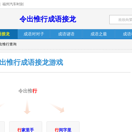
|
福州汽车时刻
令出惟行成语接龙
语接龙
成语对对子
成语谜语
成语之最
成语
令出惟行查询
出惟行成语接龙游戏
令出惟
行
行
家里手
行
间字里