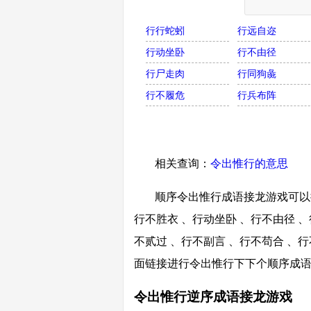
行行蛇蚓
行远自迩
行动坐卧
行不由径
行尸走肉
行同狗彘
行不履危
行兵布阵
相关查询：
令出惟行的意思
顺序令出惟行成语接龙游戏可以接
行不胜衣 、行动坐卧 、行不由径 、
不贰过 、行不副言 、行不苟合 、行
面链接进行令出惟行下下个顺序成
令出惟行逆序成语接龙游戏