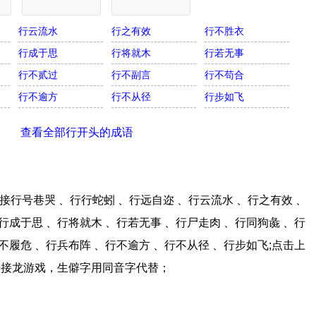
行云流水
行之有效
行不胜衣
行成于思
行将就木
行若无事
行不贰过
行不副言
行不苟合
行不逾方
行不从径
行步如飞
查看全部行开头的成语
行号巷哭 、行行蛇蚓 、行远自迩 、行云流水 、行之有效 、
行成于思 、行将就木 、行若无事 、行尸走肉 、行同狗彘 、行
不履危 、行兵布阵 、行不逾方 、行不从径 、行步如飞;点击上
语接龙游戏，生僻字用同音字代替；