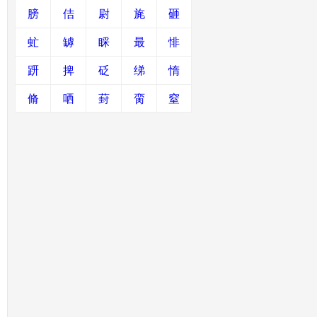
膀
佶
尉
旄
砸
虻
罅
睬
最
悱
趼
捭
砭
绨
惰
脩
哂
葑
脔
窒