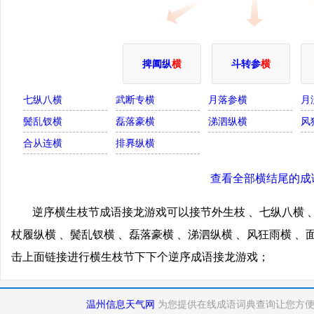
捭阖纵
横
斗转参
横
七纵八横
武断专横
月落参横
月
鬓乱钗横
磊落豪横
涕泗纵横
风
合从连横
排奡纵横
查看全部横结尾的成
逆序横生枝节成语接龙游戏可以接节外生枝 、七纵八横 、
杖履纵横 、鬓乱钗横 、磊落豪横 、涕泗纵横 、风狂雨横 、
击上面链接进行横生枝节下下个逆序成语接龙游戏；
温州信息天气网
为您提供在线成语词典查询让您方