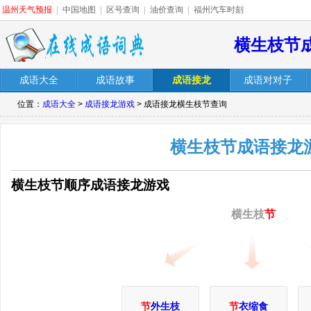
温州天气预报
|
中国地图
|
区号查询
|
油价查询
|
福州汽车时刻
横生枝节
成语大全
成语故事
成语接龙
成语对对子
位置：
成语大全
>
成语接龙游戏
> 成语接龙横生枝节查询
横生枝节成语接龙
横生枝节顺序成语接龙游戏
横生枝
节
节
外生枝
节
衣缩食