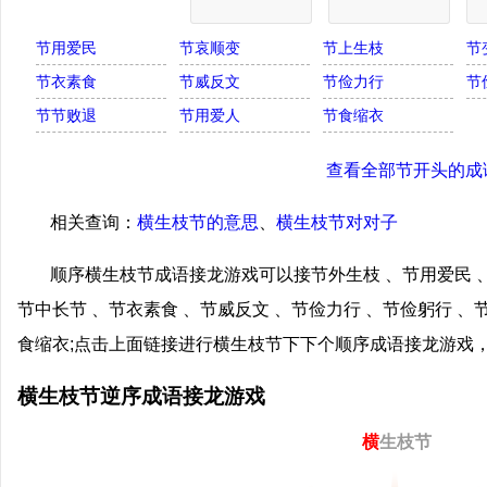
节用爱民
节哀顺变
节上生枝
节
节衣素食
节威反文
节俭力行
节
节节败退
节用爱人
节食缩衣
查看全部节开头的成
相关查询：
横生枝节的意思
、
横生枝节对对子
顺序横生枝节成语接龙游戏可以接节外生枝 、节用爱民 、
节中长节 、节衣素食 、节威反文 、节俭力行 、节俭躬行 、
食缩衣;点击上面链接进行横生枝节下下个顺序成语接龙游戏
横生枝节逆序成语接龙游戏
横
生枝节