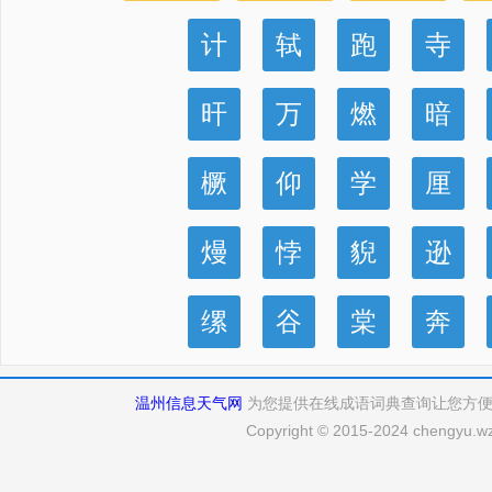
计
轼
跑
寺
旰
万
燃
暗
橛
仰
学
厘
熳
悖
貎
逊
缧
谷
棠
奔
温州信息天气网
为您提供在线成语词典查询让您方
Copyright © 2015-2024 chengyu.wz