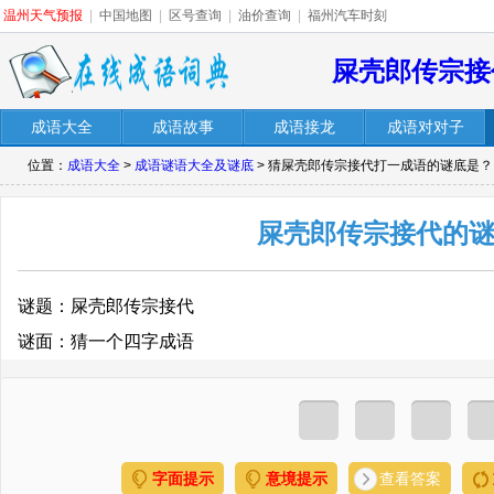
温州天气预报
|
中国地图
|
区号查询
|
油价查询
|
福州汽车时刻
屎壳郎传宗接
成语大全
成语故事
成语接龙
成语对对子
位置：
成语大全
>
成语谜语大全及谜底
> 猜屎壳郎传宗接代打一成语的谜底是？
屎壳郎传宗接代的
谜题：屎壳郎传宗接代
谜面：猜一个四字成语
字面提示
意境提示
查看答案