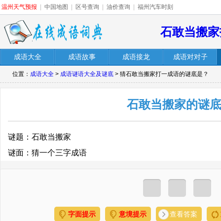
温州天气预报
|
中国地图
|
区号查询
|
油价查询
|
福州汽车时刻
石敢当搬家
成语大全
成语故事
成语接龙
成语对对子
位置：
成语大全
>
成语谜语大全及谜底
> 猜石敢当搬家打一成语的谜底是？
石敢当搬家的谜
谜题：石敢当搬家
谜面：猜一个三字成语
字面提示
意境提示
查看答案