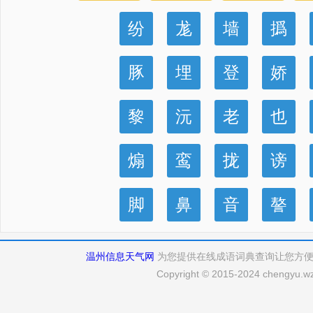
纷
尨
墙
撝
豚
埋
登
娇
黎
沅
老
也
煽
鸾
拢
谤
脚
鼻
音
謷
温州信息天气网
为您提供在线成语词典查询让您方
Copyright © 2015-2024 chengyu.wz