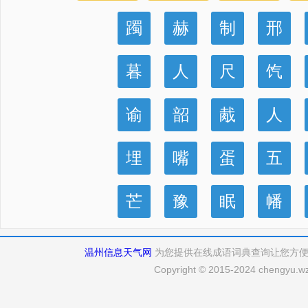
躅
赫
制
邢
暮
人
尺
饩
谕
韶
胾
人
埋
嘴
蛋
五
芒
豫
眠
幡
温州信息天气网
为您提供在线成语词典查询让您方
Copyright © 2015-2024 chengyu.wz