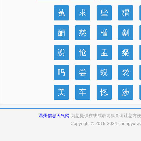
菟
求
些
猬
酺
慈
楯
劓
謭
怆
盂
粲
呜
尝
蜺
袋
美
车
惚
涉
温州信息天气网
为您提供在线成语词典查询让您方
Copyright © 2015-2024 chengyu.wz