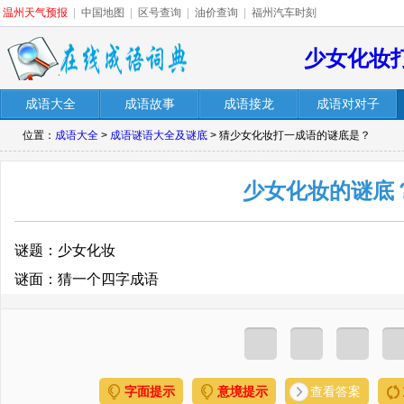
温州天气预报
|
中国地图
|
区号查询
|
油价查询
|
福州汽车时刻
少女化妆
成语大全
成语故事
成语接龙
成语对对子
位置：
成语大全
>
成语谜语大全及谜底
> 猜少女化妆打一成语的谜底是？
少女化妆的谜底
谜题：少女化妆
谜面：猜一个四字成语
字面提示
意境提示
查看答案