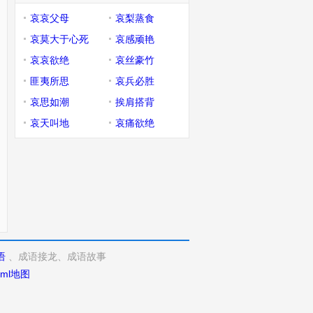
哀哀父母
哀梨蒸食
哀莫大于心死
哀感顽艳
哀哀欲绝
哀丝豪竹
匪夷所思
哀兵必胜
哀思如潮
挨肩搭背
哀天叫地
哀痛欲绝
语
、成语接龙、成语故事
xml地图