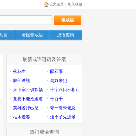
设为主页
加入收藏
|
动画
看图猜成语
成语查询
最新成语谜语及答案
落花生
陨石雨
腹部透视
匈奴来犯
天下寒士俱欢颜
十字路口不相让
竞赛不能抢跑道
十百千
英雄各抒己见
夸一夸朱老总
枯木逢春
矮个子先进场
热门成语查询