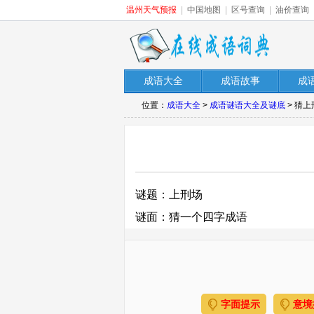
温州天气预报
|
中国地图
|
区号查询
|
油价查询
成语大全
成语故事
成
位置：
成语大全
>
成语谜语大全及谜底
> 猜
谜题：上刑场
谜面：猜一个四字成语
字面提示
意境