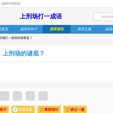
|
福州汽车时刻
上刑场打一成语
语接龙
成语对对子
成语谜语
成语之最
成语
上刑场打一成语的谜底是？
上刑场的谜底？
提示
查看答案
重新猜过
换过一题