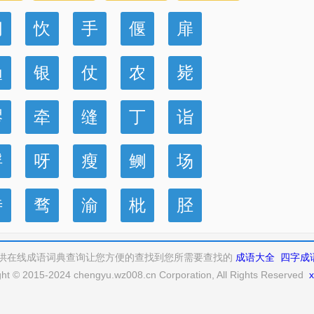
阎
忺
手
偃
扉
渔
银
仗
农
毙
醪
牵
缝
丁
诣
桴
呀
瘦
鲗
场
待
骛
渝
枇
胫
供在线成语词典查询让您方便的查找到您所需要查找的
成语大全
四字成
ght © 2015-2024 chengyu.wz008.cn Corporation, All Rights Reserved