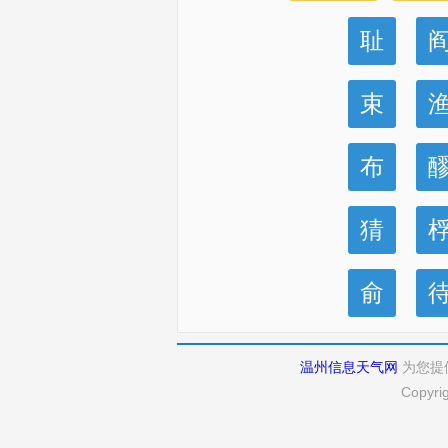
耻
束
布
猜
俞
温州信息天气网
为您提
Copyri