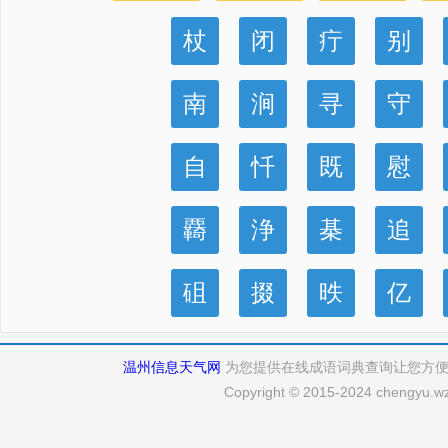
杖
闭
疔
别
南
涧
寻
守
自
忏
既
慰
覉
浄
棊
追
砠
掇
昳
亿
温州信息天气网
为您提供在线成语词典查询让您方
Copyright © 2015-2024 chengyu.wz