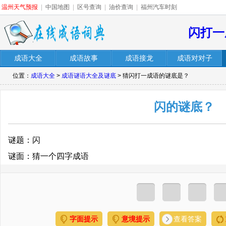
温州天气预报
|
中国地图
|
区号查询
|
油价查询
|
福州汽车时刻
闪打一
成语大全
成语故事
成语接龙
成语对对子
位置：
成语大全
>
成语谜语大全及谜底
> 猜闪打一成语的谜底是？
闪的谜底？
谜题：闪
谜面：猜一个四字成语
字面提示
意境提示
查看答案