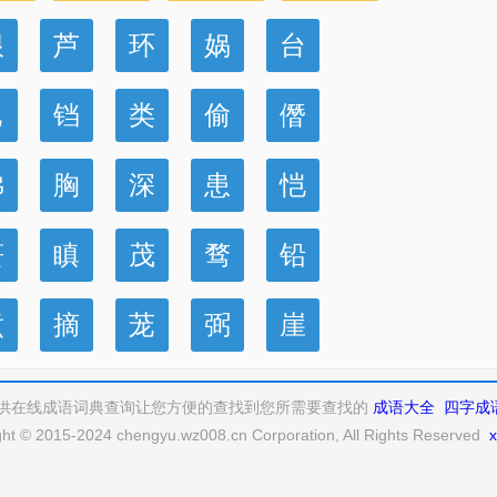
根
芦
环
娲
台
岂
铛
类
偷
僭
佛
胸
深
患
恺
蒉
瞋
茂
骛
铅
煮
摘
茏
弼
崖
供在线成语词典查询让您方便的查找到您所需要查找的
成语大全
四字成
ght © 2015-2024 chengyu.wz008.cn Corporation, All Rights Reserved