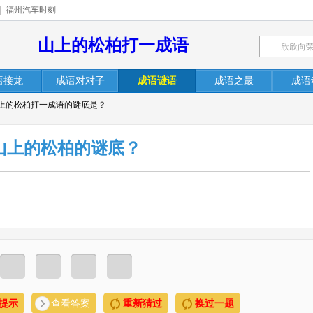
|
福州汽车时刻
山上的松柏打一成语
语接龙
成语对对子
成语谜语
成语之最
成语
山上的松柏打一成语的谜底是？
山上的松柏的谜底？
提示
查看答案
重新猜过
换过一题