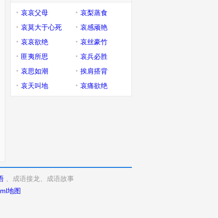
哀哀父母
哀梨蒸食
哀莫大于心死
哀感顽艳
哀哀欲绝
哀丝豪竹
匪夷所思
哀兵必胜
哀思如潮
挨肩搭背
哀天叫地
哀痛欲绝
语
、成语接龙、成语故事
xml地图