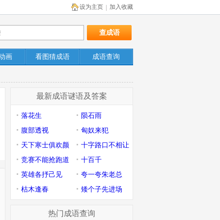
设为主页
加入收藏
|
动画
看图猜成语
成语查询
最新成语谜语及答案
落花生
陨石雨
腹部透视
匈奴来犯
天下寒士俱欢颜
十字路口不相让
竞赛不能抢跑道
十百千
英雄各抒己见
夸一夸朱老总
枯木逢春
矮个子先进场
热门成语查询