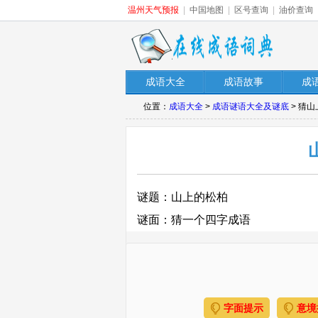
温州天气预报
|
中国地图
|
区号查询
|
油价查询
成语大全
成语故事
成
位置：
成语大全
>
成语谜语大全及谜底
> 猜
谜题：山上的松柏
谜面：猜一个四字成语
字面提示
意境