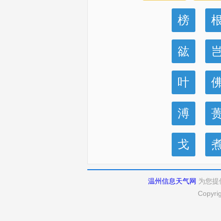
榜
谹
叶
溥
戈
温州信息天气网
为您提
Copyri