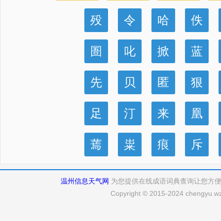
殁
令
哈
佚
圄
叱
掀
蓝
先
贝
匿
狠
足
汀
来
凰
蔫
粜
痕
斥
温州信息天气网
为您提供在线成语词典查询让您方
Copyright © 2015-2024 chengyu.wz