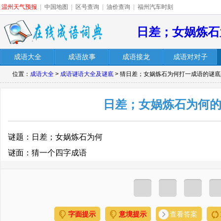
温州天气预报
|
中国地图
|
区号查询
|
油价查询
|
福州汽车时刻
日差；女娲炼石
成语大全
成语故事
成语接龙
成语对对子
位置：
成语大全
>
成语谜语大全及谜底
> 猜日差；女娲炼石为何打一成语的谜
日差；女娲炼石为何
谜题：日差；女娲炼石为何
谜面：猜一个四字成语
字面提示
意境提示
查看答案