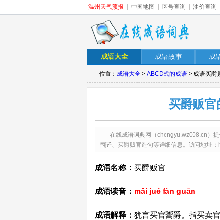
温州天气预报
|
中国地图
|
区号查询
|
油价查询
成语大全
成语故事
成
位置：
成语大全
>
ABCD式的成语
> 成语买
买爵贩官
在线成语词典网（chengyu.wz008
翻译、买爵贩官造句等详细信息。访问地址：http://chen
成语名称：
买爵贩官
成语读音：
mǎi jué fàn guān
成语解释：
犹言买官鬻爵。指买卖