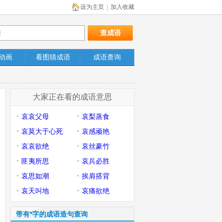
设为主页
加入收藏
|
动画
看图猜成语
成语查询
大家正在看的成语意思
哀哀父母
哀梨蒸食
哀莫大于心死
哀感顽艳
哀哀欲绝
哀丝豪竹
匪夷所思
哀兵必胜
哀思如潮
挨肩搭背
哀天叫地
哀痛欲绝
带有*字的成语造句查询