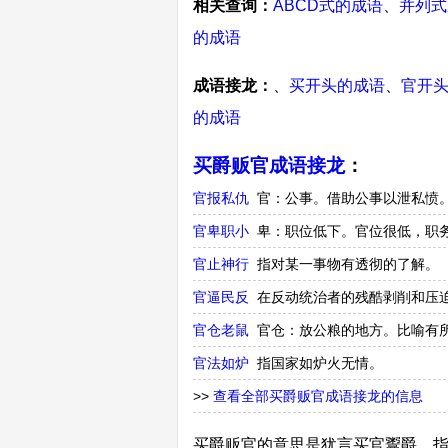
相关查询：
ABCD式的成语
、
并列式
的成语
成语接龙：
、
买开头的成语
、
官开
的成语
买爵贩官成语接龙
：
官报私仇
官：公事。借助公事以泄私愤
官卑职小
卑：职位低下。官位很低，职
官止神行
指对某一事物有透彻的了解。
官逼民反
在反动统治者的残酷剥削和压
官仓老鼠
官仓：放公粮的地方。比喻有
官法如炉
指国家如炉火无情。
>>
查看全部买爵贩官成语接龙的信息
买爵贩官的意思是犹言买官鬻爵。