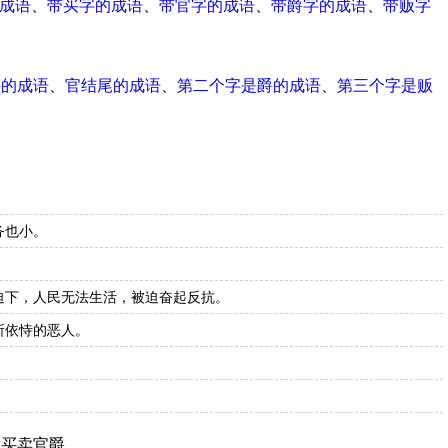
成语
、
带买字的成语
、
带官字的成语
、
带爵字的成语
、
带贩字
头的成语
、
官结尾的成语
、
第二个字是爵的成语
、
第三个字是贩
。
务也小。
迫下，人民无法生活，被迫奋起反抗。
所依恃的恶人。
指买卖官爵。