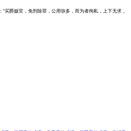
》：“买爵贩官，免刑除罪，公用弥多，而为者徇私，上下无求，
场