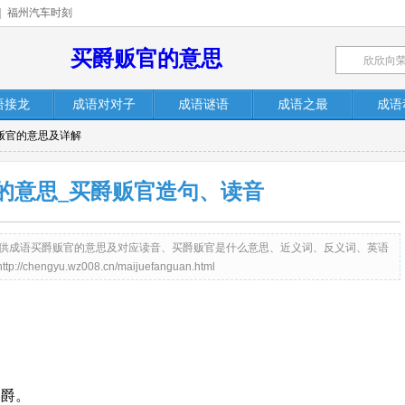
|
福州汽车时刻
买爵贩官的意思
语接龙
成语对对子
成语谜语
成语之最
成语
爵贩官的意思及详解
的意思_买爵贩官造句、读音
.cn）提供成语买爵贩官的意思及对应读音、买爵贩官是什么意思、近义词、反义词、英语
gyu.wz008.cn/maijuefanguan.html
官爵。