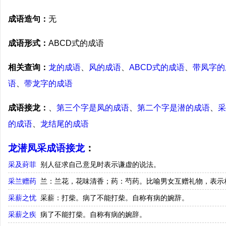
成语造句：
无
成语形式：
ABCD式的成语
相关查询：
龙的成语
、
风的成语
、
ABCD式的成语
、
带凤字的
语
、
带龙字的成语
成语接龙：
、
第三个字是凤的成语
、
第二个字是潜的成语
、
采
的成语
、
龙结尾的成语
龙潜凤采成语接龙
：
采及葑菲
别人征求自己意见时表示谦虚的说法。
采兰赠药
兰：兰花，花味清香；药：芍药。比喻男女互赠礼物，表示
采薪之忧
采薪：打柴。病了不能打柴。自称有病的婉辞。
采薪之疾
病了不能打柴。自称有病的婉辞。