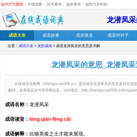
温州天气预报
|
中国地图
|
区号查询
|
油价查询
|
福州汽车时刻
龙潜凤采
成语大全
成语故事
成语接龙
成语对对子
位置：
成语大全
>
龙的成语
> 成语龙潜凤采的意思及详解
龙潜凤采的意思_龙潜凤采
在线成语词典网（chengyu.wz008.cn）提供成语龙潜凤采的意思及对
翻译、龙潜凤采造句等详细信息。访问地址：http://chengyu.wz008.cn/longqianfen
成语名称：
龙潜凤采
成语读音：
lóng qián fèng cǎi
成语解释：
比喻英俊之士才能未展现。