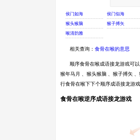
侯门如海
侯门似海
猴头猴脑
猴子搏矢
喉清韵雅
相关查询：
食骨在喉的意思
顺序食骨在喉成语接龙游戏可以接
猴年马月 、猴头猴脑 、猴子搏矢 
行食骨在喉下下个顺序成语接龙游
食骨在喉逆序成语接龙游戏