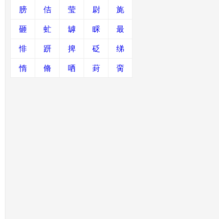
膀
佶
莹
尉
旄
砸
虻
罅
睬
最
悱
趼
捭
砭
绨
惰
脩
哂
葑
脔