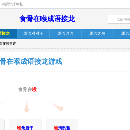
|
福州汽车时刻
食骨在喉成语接龙
语接龙
成语对对子
成语谜语
成语之最
成语
食骨在喉查询
骨在喉成语接龙游戏
食骨在
喉
喉
焦唇干
喉
清韵雅