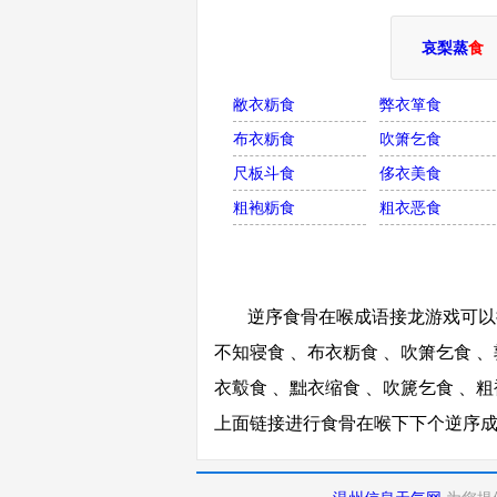
哀梨蒸
食
敝衣粝食
弊衣箪食
布衣粝食
吹箫乞食
尺板斗食
侈衣美食
粗袍粝食
粗衣恶食
逆序食骨在喉成语接龙游戏可以接
不知寝食 、布衣粝食 、吹箫乞食 、
衣鷇食 、黜衣缩食 、吹篪乞食 、粗
上面链接进行食骨在喉下下个逆序