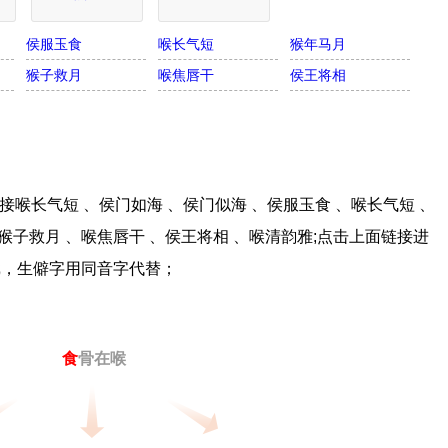
侯服玉食
喉长气短
猴年马月
猴子救月
喉焦唇干
侯王将相
喉长气短 、侯门如海 、侯门似海 、侯服玉食 、喉长气短 、
、猴子救月 、喉焦唇干 、侯王将相 、喉清韵雅;点击上面链接进
戏，生僻字用同音字代替；
食
骨在喉