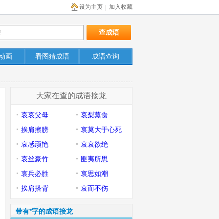
设为主页
加入收藏
|
动画
看图猜成语
成语查询
大家在查的成语接龙
哀哀父母
哀梨蒸食
挨肩擦膀
哀莫大于心死
哀感顽艳
哀哀欲绝
哀丝豪竹
匪夷所思
哀兵必胜
哀思如潮
挨肩搭背
哀而不伤
带有*字的成语接龙