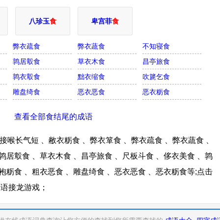
八珍玉
食
卑宫菲
食
弊衣疏食
弊衣蔬食
不知寝食
鹑居鷇食
草衣木食
昌亭旅食
鹑衣鷇食
黜衣缩食
吹篪乞食
雕盘绮食
恶衣恶食
恶衣粝食
查看全部食结尾的成语
喉长气短 、敝衣粝食 、弊衣箪食 、弊衣疏食 、弊衣蔬食 、
鹑居鷇食 、草衣木食 、昌亭旅食 、尺板斗食 、侈衣美食 、鹑
袍粝食 、粗衣恶食 、雕盘绮食 、恶衣恶食 、恶衣粝食等;点击
成语接龙游戏；