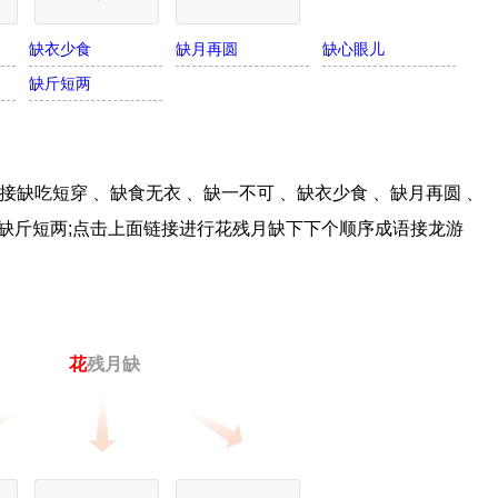
缺衣少食
缺月再圆
缺心眼儿
缺斤短两
缺吃短穿 、缺食无衣 、缺一不可 、缺衣少食 、缺月再圆 、
、缺斤短两;点击上面链接进行花残月缺下下个顺序成语接龙游
花
残月缺