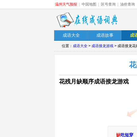
温州天气预报
|
中国地图
|
区号查询
|
油价查询
成语大全
成语故事
成
位置：
成语大全
>
成语接龙游戏
> 成语接龙
花
花残月缺顺序成语接龙游戏
缺
吃短穿