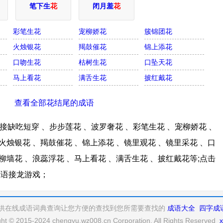
笔下生
花
闭月羞
花
彩笔生花
宠柳娇花
簇锦团花
火烛银花
羯鼓催花
锦上添花
口吻生花
枯树生花
口坠天花
马上看花
满舌生花
披红戴花
查看全部花结尾的成语
缺吃短穿 、步步莲花 、波罗奢花 、彩笔生花 、宠柳娇花 、
火烛银花 、羯鼓催花 、锦上添花 、镜里观花 、镜里采花 、口
柳墙花 、浪蕊浮花 、马上看花 、满舌生花 、披红戴花等;点击
成语接龙游戏；
供在线成语词典查询让您方便的查找到您所需要查找的
成语大全
四字成
ght © 2015-2024 chengyu.wz008.cn Corporation, All Rights Reserved