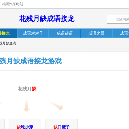
|
福州汽车时刻
花残月缺成语接龙
语接龙
成语对对子
成语谜语
成语之最
成语
花残月缺查询
残月缺成语接龙游戏
花残月
缺
缺
吃少穿
缺
口镊子