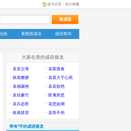
设为主页
加入收藏
|
动画
看图猜成语
成语查询
大家在查的成语接龙
哀哀父母
哀梨蒸食
挨肩擦膀
哀莫大于心死
哀感顽艳
哀哀欲绝
哀丝豪竹
匪夷所思
哀兵必胜
哀思如潮
挨肩搭背
哀而不伤
带有*字的成语接龙