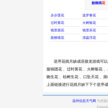
败柳残
花
步步莲花
波罗奢花
过时黄花
火树银花
镜里观花
镜里采花
路柳墙花
浪蕊浮花
逆序花残月缺成语接龙游戏可以接
簇锦团花 、过时黄花 、火树银花 、
吻生花 、枯树生花 、口坠天花 、路
上面链接进行花残月缺下下个逆序
温州信息天气网
为您提
Copyri