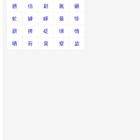
膀
佶
尉
旄
砸
虻
罅
睬
最
悱
趼
捭
砭
绨
惰
哂
葑
脔
窒
毖