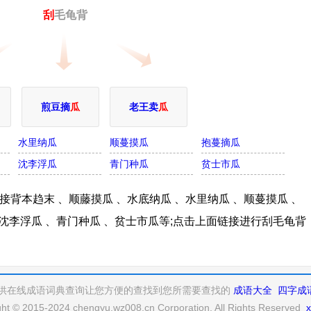
刮
毛龟背
煎豆摘
瓜
老王卖
瓜
水里纳瓜
顺蔓摸瓜
抱蔓摘瓜
沈李浮瓜
青门种瓜
贫士市瓜
背本趋末 、顺藤摸瓜 、水底纳瓜 、水里纳瓜 、顺蔓摸瓜 、
、沈李浮瓜 、青门种瓜 、贫士市瓜等;点击上面链接进行刮毛龟背
供在线成语词典查询让您方便的查找到您所需要查找的
成语大全
四字成
ght © 2015-2024 chengyu.wz008.cn Corporation, All Rights Reserved