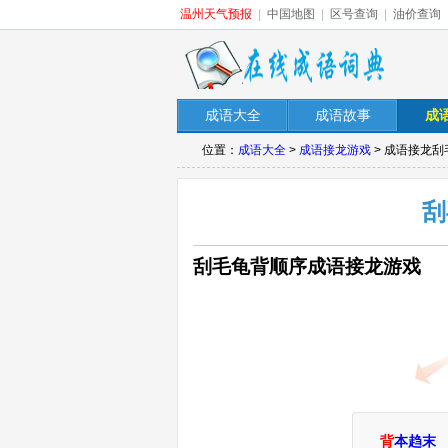
温州天气预报
|
中国地图
|
区号查询
|
油价查询
成语大全
成语故事
成
位置：
成语大全
>
成语接龙游戏
> 成语接龙
刮
刮毛龟背顺序成语接龙游戏
背
本趋末