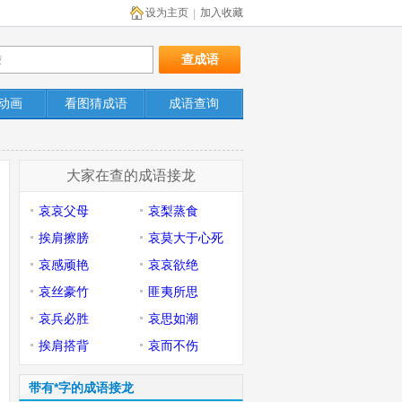
设为主页
加入收藏
|
动画
看图猜成语
成语查询
大家在查的成语接龙
哀哀父母
哀梨蒸食
挨肩擦膀
哀莫大于心死
哀感顽艳
哀哀欲绝
哀丝豪竹
匪夷所思
哀兵必胜
哀思如潮
挨肩搭背
哀而不伤
带有*字的成语接龙