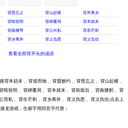
背恩忘义
背山起楼
背井离乡
背暗投明
背碑覆局
背本就末
背曲腰弯
背公向私
背若芒刺
背乡离井
背义负恩
背义负信
查看全部背开头的成语
背本趋末 、背道而驰 、背盟败约 、背恩忘义 、背山起楼 、
背暗投明 、背碑覆局 、背本就末 、背前面后 、背曲腰躬 、背
公营私 、背生芒刺 、背乡离井 、背义负恩 、背义负信;点击上
语接龙游戏，生僻字用同音字代替；