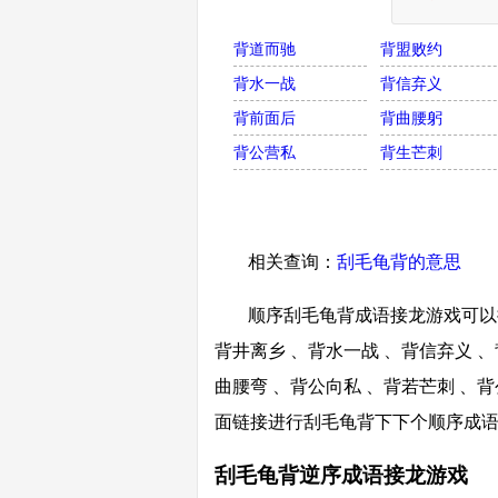
背道而驰
背盟败约
背水一战
背信弃义
背前面后
背曲腰躬
背公营私
背生芒刺
相关查询：
刮毛龟背的意思
顺序刮毛龟背成语接龙游戏可以接
背井离乡 、背水一战 、背信弃义 、
曲腰弯 、背公向私 、背若芒刺 、背
面链接进行刮毛龟背下下个顺序成
刮毛龟背逆序成语接龙游戏