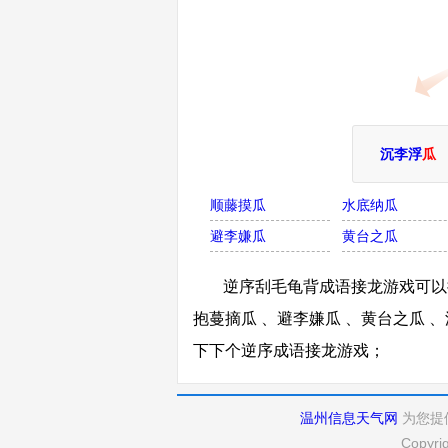
沉李浮
瓜
顺藤摸瓜
水底纳瓜
避李嫌瓜
黄台之瓜
逆序刮毛龟背成语接龙游戏可以接
抱蔓摘瓜 、避李嫌瓜 、黄台之瓜 
下下个逆序成语接龙游戏；
温州信息天气网
为您提
Copyri