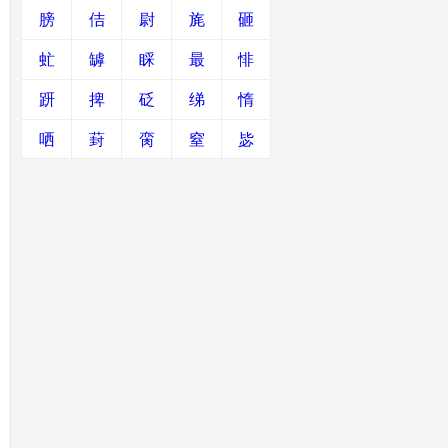
膀
佶
尉
旄
砸
虻
罅
睬
最
悱
趼
捭
砭
绨
惰
哂
葑
脔
窒
毖