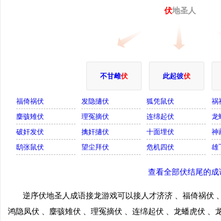
伏
地圣人
不甘雌
伏
此起彼
伏
福倚祸伏
发隐擿伏
狐凭鼠伏
祸
麇骇雉伏
理冤摘伏
连绵起伏
龙
破奸发伏
擒奸擿伏
十面埋伏
神
鸱张鼠伏
望尘拜伏
危机四伏
雄
查看全部伏结尾的成
逆序伏地圣人成语接龙游戏可以接人才济济 、福倚祸伏 、
鸿隐凤伏 、麇骇雉伏 、理冤摘伏 、连绵起伏 、龙蟠虎伏 、